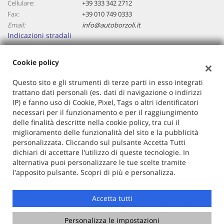
Cellulare:
+39 333 342 2712
Salva
Fax:
+39 010 749 0333
le
Email:
info@autoborzoli.it
impostazioni
Indicazioni stradali
Cookie policy
Dati fiscali:
Autoborzoli Di Cavallaro Antonino
Questo sito e gli strumenti di terze parti in esso integrati
trattano dati personali (es. dati di navigazione o indirizzi
Via Borzoli, 68/a, Genova (GE)
IP) e fanno uso di Cookie, Pixel, Tags o altri identificatori
C.F/P.IVA:
01153970106
necessari per il funzionamento e per il raggiungimento
Registro delle imprese:
GE
delle finalità descritte nella cookie policy, tra cui il
miglioramento delle funzionalità del sito e la pubblicità
personalizzata. Cliccando sul pulsante Accetta Tutti
dichiari di accettare l'utilizzo di queste tecnologie. In
alternativa puoi personalizzare le tue scelte tramite
l'apposito pulsante. Scopri di più e personalizza.
Accetta tutti
Copyright © 2026 GestionaleAuto.com S.r.l., Tutti i diritti
riservati -
Leggi l'informativa sulla privacy
-
Cookie Policy
Personalizza le impostazioni
Sito creato da:
GestionaleAuto.com