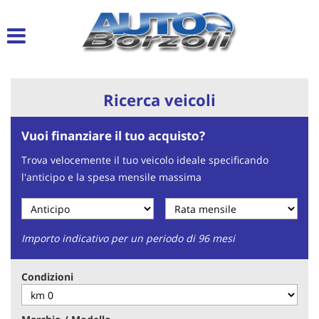
Le
tue
preferenze
di
consenso
Ricerca veicoli
Il
seguente
Vuoi finanziare il tuo acquisto?
pannello
ti
Trova velocemente il tuo veicolo ideale specificando
consente
l'anticipo e la spesa mensile massima
di
esprimere
le
tue
preferenze
Importo indicativo per un periodo di 96 mesi
di
consenso
Condizioni
alle
tecnologie
di