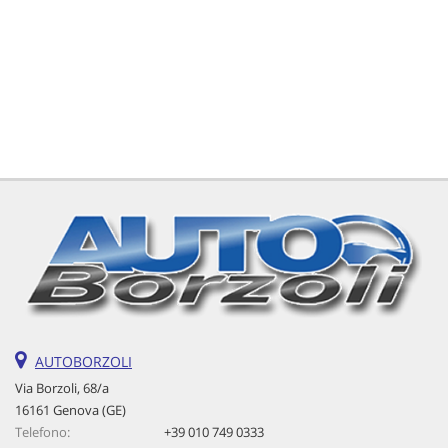
tta
ti
mpre
Cookie necessari
litato
Cookie delle preferenze
Cookie per il miglioramento dell'esperienza utente
Cookie analitici
Cookie di marketing
Leggi
AUTOBORZOLI
la
Via Borzoli, 68/a
cookie
16161 Genova (GE)
policy
Telefono:
+39 010 749 0333