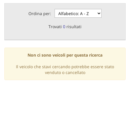
questi
strumenti
Ordina per:
di
tracciamento
Trovati
0
risultati
si
rimanda
alla
cookie
policy.
Non ci sono veicoli per questa ricerca
Puoi
rivedere
Il veicolo che stavi cercando potrebbe essere stato
e
venduto o cancellato
modificare
le
tue
scelte
in
qualsiasi
momento.