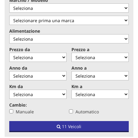
Marchio / Modello
tracciamento
che
adottiamo
per
offrire
Alimentazione
le
funzionalità
e
Prezzo da
Prezzo a
svolgere
le
attività
Anno da
Anno a
di
seguito
descritte.
Km da
Km a
Per
ottenere
maggiori
Cambio:
informazioni
Manuale
Automatico
sull'utilità
e
sul
11 Veicoli
funzionamento
di