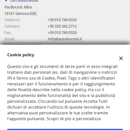
questi
Via Borzoli, 68/a
strumenti
16161 Genova (GE)
di
Telefono:
+39 010 749 0333
tracciamento
Cellulare:
+39 333 342 2712
si
Fax:
+39 010 749 0333
rimanda
Email:
info@autoborzoli.it
alla
Indicazioni stradali
cookie
policy.
Cookie policy
Puoi
rivedere
Dati fiscali:
Questo sito e gli strumenti di terze parti in esso integrati
e
Autoborzoli Di Cavallaro Antonino
trattano dati personali (es. dati di navigazione o indirizzi
modificare
IP) e fanno uso di Cookie, Pixel, Tags o altri identificatori
Via Borzoli, 68/a, Genova (GE)
le
necessari per il funzionamento e per il raggiungimento
C.F/P.IVA:
01153970106
tue
delle finalità descritte nella cookie policy, tra cui il
Registro delle imprese:
GE
scelte
miglioramento delle funzionalità del sito e la pubblicità
in
personalizzata. Cliccando sul pulsante Accetta Tutti
qualsiasi
dichiari di accettare l'utilizzo di queste tecnologie. In
momento.
alternativa puoi personalizzare le tue scelte tramite
l'apposito pulsante. Scopri di più e personalizza.