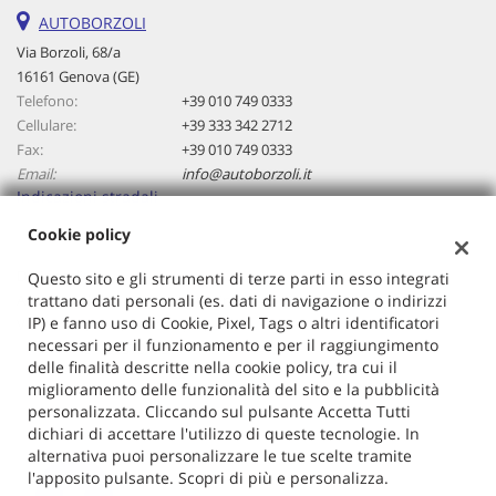
AUTOBORZOLI
Via Borzoli, 68/a
16161 Genova (GE)
Telefono:
+39 010 749 0333
Cellulare:
+39 333 342 2712
Fax:
+39 010 749 0333
Email:
info@autoborzoli.it
Indicazioni stradali
Cookie policy
Dati fiscali:
Questo sito e gli strumenti di terze parti in esso integrati
Autoborzoli Di Cavallaro Antonino
trattano dati personali (es. dati di navigazione o indirizzi
IP) e fanno uso di Cookie, Pixel, Tags o altri identificatori
Via Borzoli, 68/a, Genova (GE)
necessari per il funzionamento e per il raggiungimento
C.F/P.IVA:
01153970106
delle finalità descritte nella cookie policy, tra cui il
Registro delle imprese:
GE
miglioramento delle funzionalità del sito e la pubblicità
personalizzata. Cliccando sul pulsante Accetta Tutti
dichiari di accettare l'utilizzo di queste tecnologie. In
alternativa puoi personalizzare le tue scelte tramite
l'apposito pulsante. Scopri di più e personalizza.