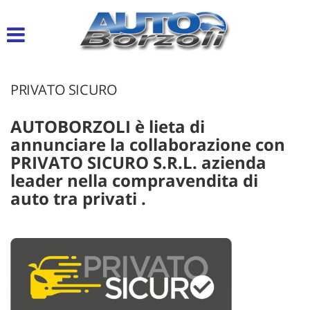
Le
tue
preferenze
di
consenso
PRIVATO SICURO
Il
seguente
AUTOBORZOLI è lieta di
pannello
annunciare la collaborazione con
ti
PRIVATO SICURO S.R.L. azienda
consente
leader nella compravendita di
di
esprimere
auto tra privati .
le
tue
preferenze
di
consenso
alle
tecnologie
di