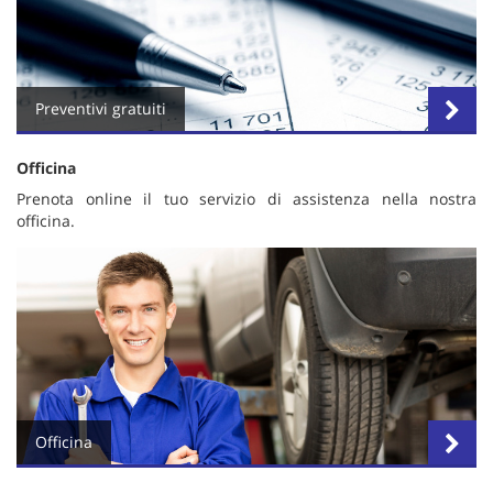
Salva
le
impostazioni
Preventivi gratuiti
Officina
Prenota online il tuo servizio di assistenza nella nostra
officina.
Officina