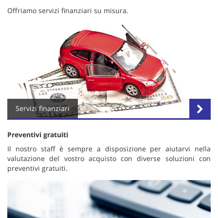
tta
Offriamo servizi finanziari su misura.
ti
mpre
Cookie necessari
litato
Cookie delle preferenze
Cookie per il miglioramento dell'esperienza utente
Servizi finanziari
Cookie analitici
Preventivi gratuiti
Cookie di marketing
Il nostro staff è sempre a disposizione per aiutarvi nella
valutazione del vostro acquisto con diverse soluzioni con
preventivi gratuiti.
Leggi
la
cookie
policy