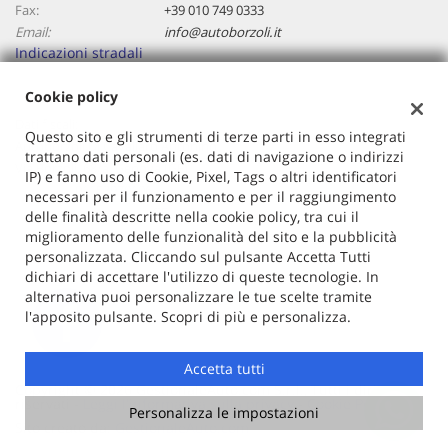
Fax:
+39 010 749 0333
Email:
info@autoborzoli.it
Indicazioni stradali
Cookie policy
Dati fiscali:
Questo sito e gli strumenti di terze parti in esso integrati
Autoborzoli Di Cavallaro Antonino
trattano dati personali (es. dati di navigazione o indirizzi
Via Borzoli, 68/a, Genova (GE)
IP) e fanno uso di Cookie, Pixel, Tags o altri identificatori
C.F/P.IVA:
01153970106
necessari per il funzionamento e per il raggiungimento
Registro delle imprese:
GE
delle finalità descritte nella cookie policy, tra cui il
miglioramento delle funzionalità del sito e la pubblicità
personalizzata. Cliccando sul pulsante Accetta Tutti
dichiari di accettare l'utilizzo di queste tecnologie. In
alternativa puoi personalizzare le tue scelte tramite
l'apposito pulsante. Scopri di più e personalizza.
Accetta tutti
Copyright © 2026 GestionaleAuto.com S.r.l., Tutti i diritti
riservati -
Leggi l'informativa sulla privacy
-
Cookie Policy
Personalizza le impostazioni
Sito creato da:
GestionaleAuto.com