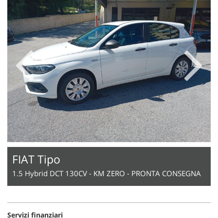
questi
strumenti
di
tracciamento
si
rimanda
alla
cookie
policy.
Puoi
rivedere
e
modificare
le
tue
scelte
FIAT Tipo
in
1.5 Hybrid DCT 130CV - KM ZERO - PRONTA CONSEGNA
qualsiasi
momento.
Servizi finanziari