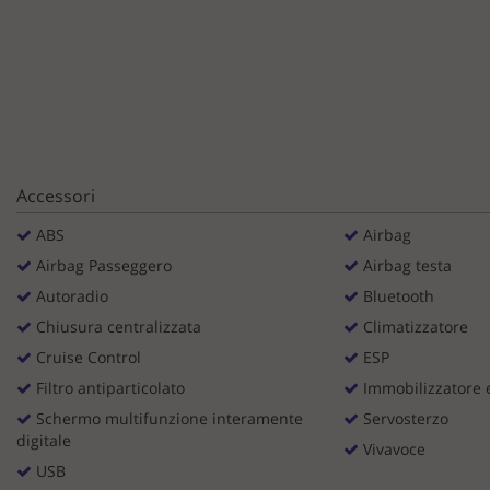
questi
strumenti
di
tracciamento
si
rimanda
alla
cookie
Accessori
policy.
Puoi
ABS
Airbag
rivedere
e
Airbag Passeggero
Airbag testa
modificare
Autoradio
Bluetooth
le
Chiusura centralizzata
Climatizzatore
tue
scelte
Cruise Control
ESP
in
Filtro antiparticolato
Immobilizzatore e
qualsiasi
momento.
Schermo multifunzione interamente
Servosterzo
digitale
Vivavoce
USB