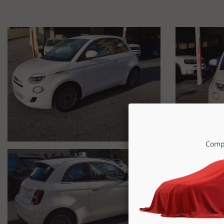
4 Altoparlanti
Airbag laterali anteriori
Apple CarPlay e Android™ Auto
Avviamento senza chiave
Keyless GoAvviso acustico cinture sicurezza su sedili anteriori
Cerchi in lega da 16'' bruniti 195/55 R16
Chiamata d'emergenza
Climatizzatore automatico
Console centrale con vano portaoggetti
Cruise control
Digital audio Broadcast DABESP
Sistema di controllo elettronico della stabilità + ASR/MSR, HBA,
Hill HolderFari DRL con luce LED
Fari anteriori full LED
Fari posteriori LED
Compi
Freno di Stazionamento elettrico
Presa USB di tipo A + CQuadro strumenti digitale TFT 7'' a colori
Radio con display da 10,25"
Retrovisori esterni in colore vettura
Sedili in tessuto pied-de-poule nero e grigio con ricamo Torino"
Sensori di parcheggio posteriori
Sistema di monitoraggio della stanchezza conducente
Specchi retrovisori esterni elettrici