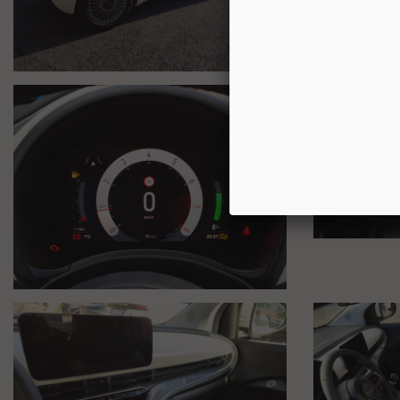
TergilavalunottoTraffic Sign Recognition (TSR)
Trasmissione manuale 6 rapportiUconnect Services
Volante in materiale soft touch con comandi radio
WWW.AUTOBORZOLI.IT
La ditta AUTOBORZOLI dedica molte risorse per il ripristino dell
altri soldi.
La ditta AUTOBORZOLI rilascerà un certificato di attestazione dei
IGIENIZZIAMO, LAVIAMO E SANIFICHIAMO TUTTE LE AUTO CON TRAT
Il nostro servizio cerca di soddisfare al massimo il cliente, tenend
N.B: Qualora fossero presenti imprecisioni causate dalla non unifor
veicolo presso la nostra rete vendita .
Fedeli ai nostri valori di Onestà e Chiarezza controlliamo e certi
nel caso fossero presenti ) .Evidenziamo il chilometraggio dell'au
del consegna dal precedente proprietario i chilometri .
I prezzi indicati sul nostro sito , possono variare a seconda dell