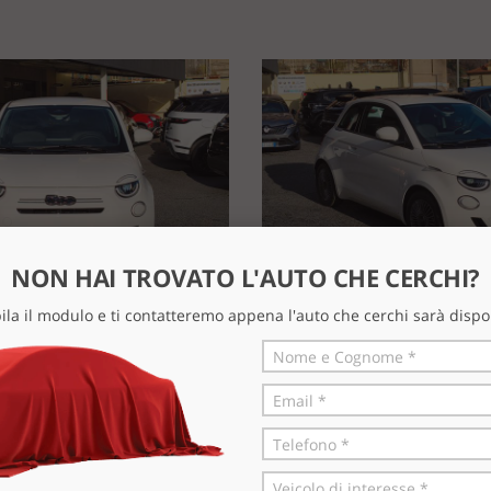
NON HAI TROVATO L'AUTO CHE CERCHI?
la il modulo e ti contatteremo appena l'auto che cerchi sarà dispo
Sensore pioggia