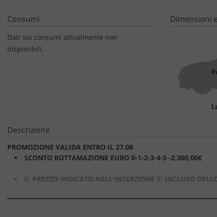
tta
ti
Consumi
Dimensioni e
Dati sui consumi attualmente non
disponibili.
mpre
Cookie necessari
litato
P
Cookie delle preferenze
Cookie per il miglioramento dell'esperienza utente
L
Cookie analitici
Descrizione
PROMOZIONE VALIDA ENTRO IL 27.08
Cookie di marketing
SCONTO ROTTAMAZIONE EURO 0-1-2-3-4-5 -2.300,00€
IL PREZZO INDICATO NELL'INSERZIONE E' INCLUSO DEL
MODELLO POP A PARTIRE DA 16450