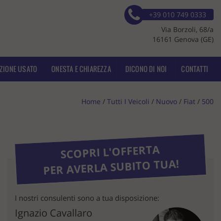
+39 010 749 0333
Via Borzoli, 68/a
16161 Genova (GE)
ZIONE USATO
ONESTA E CHIAREZZA
DICONO DI NOI
CONTATTI
Home
/
Tutti I Veicoli
/
Nuovo
/
Fiat
/
500
SCOPRI L'OFFERTA
PER AVERLA SUBITO TUA!
I nostri consulenti sono a tua disposizione:
Ignazio Cavallaro