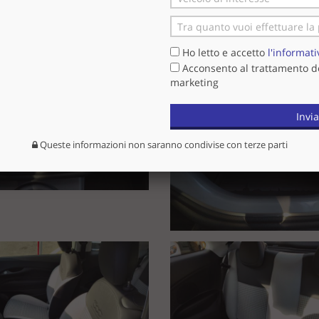
Ho letto e accetto
l'informati
Acconsento al trattamento dei
marketing
'automobile prima della consegna, questo trattamento evita all'acq
Invia
 lavori eseguiti e uno stato d'uso dell'auto al momento dell'acquist
Queste informazioni non saranno condivise con terze parti
TAMENTO CON OZONO, laviamo tutte le parti plastiche con apposi
o alti gli standard qualitativi per l'acquisto di un’auto usata.
mità dei dati pubblicati dai diversi portali, o dal nostro sito intern
fichiamo i km di ogni auto in vendita nel nostro autosalone, con la p
to nella fattura di acquisto e per tutelare meglio il futuro cliente 
a campagna in essere di casa madre , in base ai requisiti dei clienti