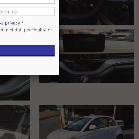
va privacy
*
 miei dati per finalità di
uirente futuro di dover recarsi presso officine dovendo spendere
o.
ti prodotti a base di alcol.
et, invitiamo a verificare le caratteristiche dello specifico
ossibilità di accesso a storici interventi manutenzione e fatture (
facciamo indicare e sottoscrivere sull'atto di vendita al momento