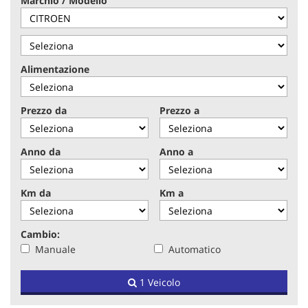
Marchio / Modello
tracciamento
che
adottiamo
per
offrire
Alimentazione
le
funzionalità
e
Prezzo da
Prezzo a
svolgere
le
attività
Anno da
Anno a
di
seguito
descritte.
Km da
Km a
Per
ottenere
maggiori
Cambio:
informazioni
Manuale
Automatico
sull'utilità
e
sul
1 Veicolo
funzionamento
di