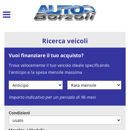
Le
tue
preferenze
di
consenso
Ricerca veicoli
Il
seguente
Vuoi finanziare il tuo acquisto?
pannello
ti
Trova velocemente il tuo veicolo ideale specificando
consente
l'anticipo e la spesa mensile massima
di
esprimere
le
tue
preferenze
Importo indicativo per un periodo di 96 mesi
di
consenso
Condizioni
alle
tecnologie
di