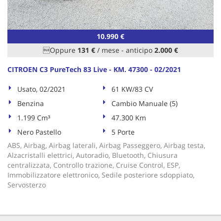
tta
ti
10.990 €
mpre
Cookie necessari
Oppure
131 €
/ mese
-
anticipo
2.000 €
litato
CITROEN C3 PureTech 83 Live - KM. 47300 - 02/2021
Cookie delle preferenze
Usato, 02/2021
61 KW/83 CV
Cookie per il miglioramento dell'esperienza utente
Benzina
Cambio Manuale (5)
1.199 Cm³
47.300 Km
Cookie analitici
Nero Pastello
5 Porte
Cookie di marketing
ABS, Airbag, Airbag laterali, Airbag Passeggero, Airbag testa,
Alzacristalli elettrici, Autoradio, Bluetooth, Chiusura
centralizzata, Controllo trazione, Cruise Control, ESP,
Immobilizzatore elettronico, Sedile posteriore sdoppiato,
Leggi
Servosterzo
la
cookie
policy