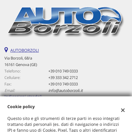
Salva
le
impostazioni
AUTOBORZOLI
Via Borzoli, 68/a
16161 Genova (GE)
Telefono:
+39 010 749 0333
Cellulare:
+39 333 342 2712
Fax:
+39 010 749 0333
Email:
info@autoborzoli.it
Indicazioni stradali
Cookie policy
Dati fiscali:
Questo sito e gli strumenti di terze parti in esso integrati
Autoborzoli Di Cavallaro Antonino
trattano dati personali (es. dati di navigazione o indirizzi
IP) e fanno uso di Cookie, Pixel, Tags o altri identificatori
Via Borzoli, 68/a, Genova (GE)