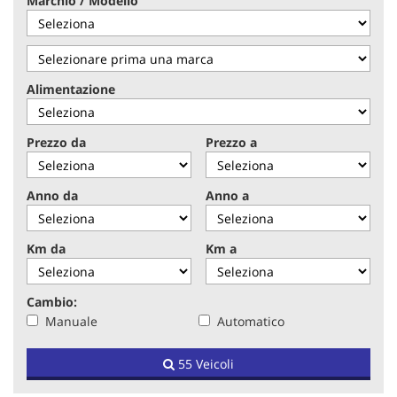
Marchio / Modello
tracciamento
che
adottiamo
per
offrire
Alimentazione
le
funzionalità
e
Prezzo da
Prezzo a
svolgere
le
attività
Anno da
Anno a
di
seguito
descritte.
Km da
Km a
Per
ottenere
maggiori
Cambio:
informazioni
Manuale
Automatico
sull'utilità
e
sul
55 Veicoli
funzionamento
di