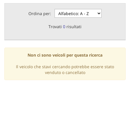
questi
strumenti
Ordina per:
di
tracciamento
Trovati
0
risultati
si
rimanda
alla
cookie
policy.
Non ci sono veicoli per questa ricerca
Puoi
rivedere
Il veicolo che stavi cercando potrebbe essere stato
e
venduto o cancellato
modificare
le
tue
scelte
in
qualsiasi
momento.