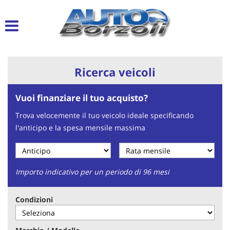
Le
tue
preferenze
di
consenso
Ricerca veicoli
Il
seguente
Vuoi finanziare il tuo acquisto?
pannello
ti
Trova velocemente il tuo veicolo ideale specificando
consente
l'anticipo e la spesa mensile massima
di
esprimere
le
tue
preferenze
Importo indicativo per un periodo di 96 mesi
di
consenso
Condizioni
alle
tecnologie
di