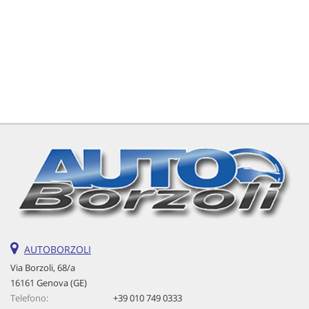
tta
ti
mpre
Cookie necessari
litato
Cookie delle preferenze
Cookie per il miglioramento dell'esperienza utente
Cookie analitici
Cookie di marketing
Leggi
AUTOBORZOLI
la
Via Borzoli, 68/a
cookie
16161 Genova (GE)
policy
Telefono:
+39 010 749 0333