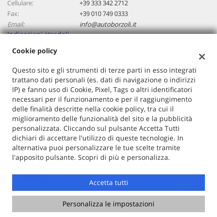
Cellulare:
+39 333 342 2712
Salva
Fax:
+39 010 749 0333
le
Email:
info@autoborzoli.it
impostazioni
Indicazioni stradali
Cookie policy
Dati fiscali:
Questo sito e gli strumenti di terze parti in esso integrati
Autoborzoli Di Cavallaro Antonino
trattano dati personali (es. dati di navigazione o indirizzi
IP) e fanno uso di Cookie, Pixel, Tags o altri identificatori
Via Borzoli, 68/a, Genova (GE)
necessari per il funzionamento e per il raggiungimento
C.F/P.IVA:
01153970106
delle finalità descritte nella cookie policy, tra cui il
Registro delle imprese:
GE
miglioramento delle funzionalità del sito e la pubblicità
personalizzata. Cliccando sul pulsante Accetta Tutti
dichiari di accettare l'utilizzo di queste tecnologie. In
alternativa puoi personalizzare le tue scelte tramite
l'apposito pulsante. Scopri di più e personalizza.
Accetta tutti
Copyright © 2026 GestionaleAuto.com S.r.l., Tutti i diritti
Personalizza le impostazioni
riservati -
Leggi l'informativa sulla privacy
-
Cookie Policy
Sito creato da:
GestionaleAuto.com