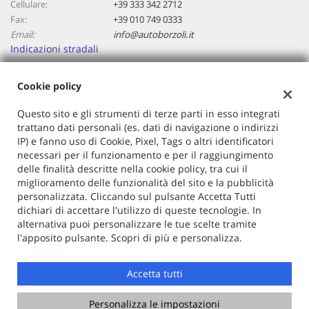
Cellulare:
+39 333 342 2712
Salva
Fax:
+39 010 749 0333
le
Email:
info@autoborzoli.it
impostazioni
Indicazioni stradali
Cookie policy
Dati fiscali:
Autoborzoli Di Cavallaro Antonino
Questo sito e gli strumenti di terze parti in esso integrati
trattano dati personali (es. dati di navigazione o indirizzi
Via Borzoli, 68/a, Genova (GE)
IP) e fanno uso di Cookie, Pixel, Tags o altri identificatori
C.F/P.IVA:
01153970106
necessari per il funzionamento e per il raggiungimento
Registro delle imprese:
GE
delle finalità descritte nella cookie policy, tra cui il
miglioramento delle funzionalità del sito e la pubblicità
personalizzata. Cliccando sul pulsante Accetta Tutti
dichiari di accettare l'utilizzo di queste tecnologie. In
alternativa puoi personalizzare le tue scelte tramite
l'apposito pulsante. Scopri di più e personalizza.
Accetta tutti
Copyright © 2026 GestionaleAuto.com S.r.l., Tutti i diritti
riservati -
Leggi l'informativa sulla privacy
-
Cookie Policy
Personalizza le impostazioni
Sito creato da:
GestionaleAuto.com