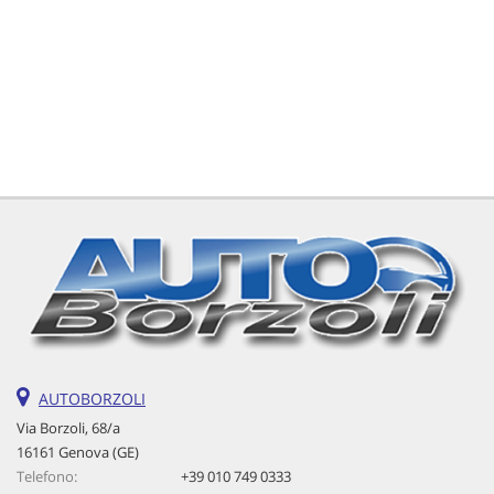
tta
ti
mpre
Cookie necessari
litato
Cookie delle preferenze
Cookie per il miglioramento dell'esperienza utente
Cookie analitici
Cookie di marketing
Leggi
AUTOBORZOLI
la
Via Borzoli, 68/a
cookie
16161 Genova (GE)
policy
Telefono:
+39 010 749 0333