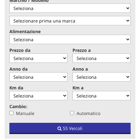
Marchio / Modello
tracciamento
che
adottiamo
per
offrire
Alimentazione
le
funzionalità
e
Prezzo da
Prezzo a
svolgere
le
attività
Anno da
Anno a
di
seguito
descritte.
Km da
Km a
Per
ottenere
maggiori
Cambio:
informazioni
Manuale
Automatico
sull'utilità
e
sul
55 Veicoli
funzionamento
di