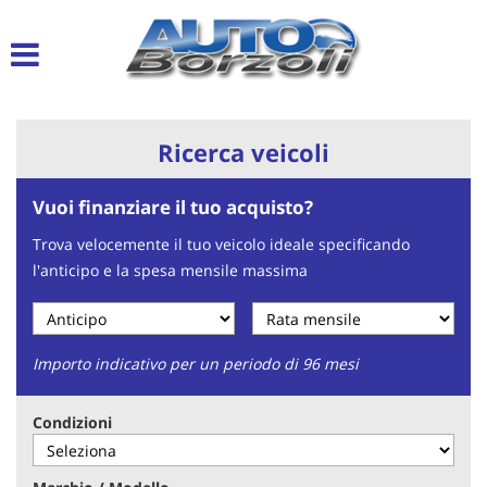
Le
tue
preferenze
di
consenso
Ricerca veicoli
Il
seguente
Vuoi finanziare il tuo acquisto?
pannello
ti
Trova velocemente il tuo veicolo ideale specificando
consente
l'anticipo e la spesa mensile massima
di
esprimere
le
tue
preferenze
Importo indicativo per un periodo di 96 mesi
di
consenso
Condizioni
alle
tecnologie
di