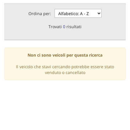
questi
strumenti
Ordina per:
di
tracciamento
Trovati
0
risultati
si
rimanda
alla
cookie
policy.
Non ci sono veicoli per questa ricerca
Puoi
rivedere
Il veicolo che stavi cercando potrebbe essere stato
e
venduto o cancellato
modificare
le
tue
scelte
in
qualsiasi
momento.