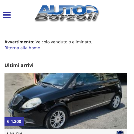
Le
tue
preferenze
di
consenso
Avvertimento:
Veicolo venduto o eliminato.
Il
Ritorna alla home
seguente
pannello
ti
Ultimi arrivi
consente
di
esprimere
le
tue
preferenze
di
consenso
alle
€ 4.200
€
tecnologie
di
LANCIA