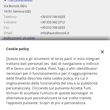
questi
Via Borzoli, 68/a
strumenti
16161 Genova (GE)
di
Telefono:
+39 010 749 0333
tracciamento
Cellulare:
+39 333 342 2712
si
Fax:
+39 010 749 0333
rimanda
Email:
info@autoborzoli.it
alla
Indicazioni stradali
cookie
policy.
Cookie policy
Puoi
rivedere
Dati fiscali:
Questo sito e gli strumenti di terze parti in esso integrati
e
Autoborzoli Di Cavallaro Antonino
trattano dati personali (es. dati di navigazione o indirizzi
modificare
Via Borzoli, 68/a, Genova (GE)
IP) e fanno uso di Cookie, Pixel, Tags o altri identificatori
le
C.F/P.IVA:
01153970106
necessari per il funzionamento e per il raggiungimento
tue
Registro delle imprese:
GE
delle finalità descritte nella cookie policy, tra cui il
scelte
miglioramento delle funzionalità del sito e la pubblicità
in
personalizzata. Cliccando sul pulsante Accetta Tutti
qualsiasi
dichiari di accettare l'utilizzo di queste tecnologie. In
momento.
alternativa puoi personalizzare le tue scelte tramite
l'apposito pulsante. Scopri di più e personalizza.