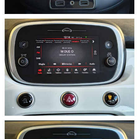
Ho letto e accetto
l'informativa privacy
*
Acconsento al trattamento dei miei dati per finalità di
marketing
Invia
Queste informazioni non saranno condivise con terze parti