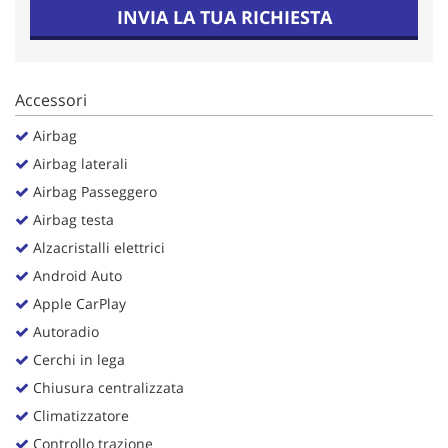
Salva
INVIA LA TUA RICHIESTA
le
impostazioni
Accessori
Airbag
Airbag laterali
Airbag Passeggero
Airbag testa
Alzacristalli elettrici
Android Auto
Apple CarPlay
Autoradio
Cerchi in lega
Chiusura centralizzata
Climatizzatore
Controllo trazione