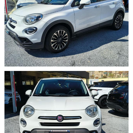
SEDILE E VOLANTE REGOLABILE IN ALTEZZA
SERVOSTERZO
TELECARA PARCHEGGIO POSTERIORE
COMPUTER DI BORDO
UNICOPROPRIETARIO
WWW.AUTOBORZOLI.IT
Perché scegliere AUTOBORZOLI?
Sappiamo che l’acquisto di un’auto usata è una questione di
fiducia. Per questo, ogni nostra vettura viene consegnata solo
dopo un rigoroso processo di ripristino:
- Zero Pensieri:
Consegniamo l'auto pronta all'uso, evitandoti
inutili soste in officina subito dopo l'acquisto.
- Certificazione Chilometrica:
Trasparenza totale. I km sono
certificati in fattura e sottoscritti dal precedente proprietario.
- Igiene Protetta:
Interni lavati e sanificati con trattamento
professionale all’ozono e prodotti specifici a base alcolica.