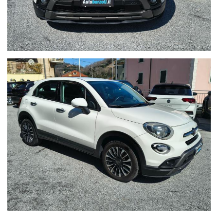
- Documentazione Trasparente:
Riceverai un certificato delle
lavorazioni eseguite e lo stato d'uso analitico del veicolo.
Nota di Trasparenza:
In Autoborzoli crediamo nell'onestà. I
prezzi esposti possono variare in base alle campagne
promozionali in corso o ai requisiti specifici del cliente.
Nonostante la cura nell'inserimento dei dati, potrebbero
esserci involontarie imprecisioni tecniche; vi invitiamo
pertanto a verificare le caratteristiche dello specifico veicolo
presso la nostra sede.