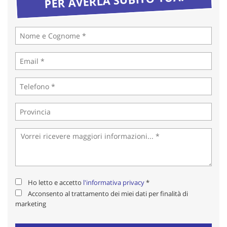
tta
ti
mpre
Cookie necessari
litato
Cookie delle preferenze
Cookie per il miglioramento dell'esperienza utente
Cookie analitici
Cookie di marketing
Leggi
Ho letto e accetto
l'informativa privacy
*
la
Acconsento al trattamento dei miei dati per finalità di
cookie
marketing
policy