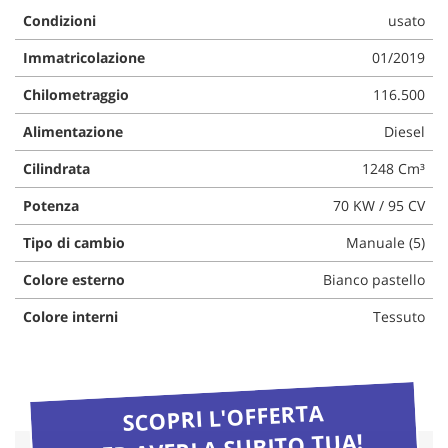
questi
Condizioni
usato
strumenti
Immatricolazione
01/2019
di
tracciamento
Chilometraggio
116.500
si
rimanda
Alimentazione
Diesel
alla
cookie
Cilindrata
1248 Cm³
policy.
Puoi
Potenza
70 KW / 95 CV
rivedere
e
Tipo di cambio
Manuale (5)
modificare
le
Colore esterno
Bianco pastello
tue
Colore interni
Tessuto
scelte
in
qualsiasi
momento.
SCOPRI L'OFFERTA
PER AVERLA SUBITO TUA!