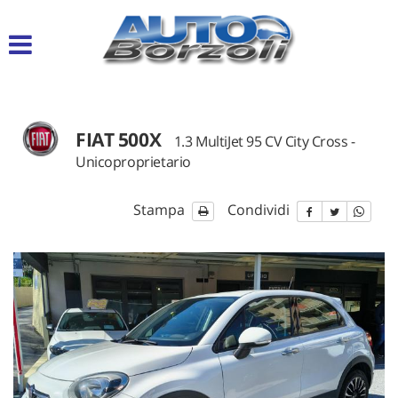
Le
tue
preferenze
di
consenso
FIAT 500X
Il
1.3 MultiJet 95 CV City Cross -
seguente
Unicoproprietario
pannello
ti
consente
Stampa
Condividi
di
esprimere
le
tue
preferenze
di
consenso
alle
tecnologie
di