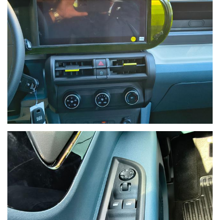
Ho letto e accetto
l'informativa privacy
*
Acconsento al trattamento dei miei dati per finalità di
marketing
Invia
Queste informazioni non saranno condivise con terze parti