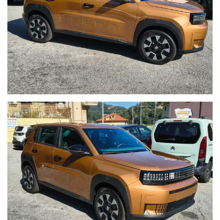
sito internet, invitiamo a verificare le caratteristiche dello
specifico veicolo presso la nostra rete vendita .
Fedeli ai nostri valori di Onestà e Chiarezza controlliamo e
certifichiamo i km di ogni auto in vendita nel nostro
autosalone, con la possibilità di accesso a storici interventi
manutenzione e fatture ( nel caso fossero presenti )
.Evidenziamo il chilometraggio dell'auto nella fattura di
acquisto e per tutelare meglio il futuro cliente facciamo
indicare e sottoscrivere sull'atto di vendita al momento del
consegna dal precedente proprietario i chilometri .
I prezzi indicati sul nostro sito , possono variare a seconda
della campagna in essere di casa madre , in base ai requisiti
dei clienti
Tutto questo per dare ulteriore segno di trasparenza a tutti i
nostri clienti