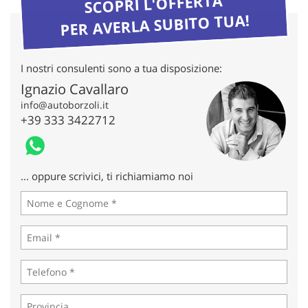
SCOPRI L'OFFERTA
tta
ti
PER AVERLA SUBITO TUA!
mpre
Cookie necessari
I nostri consulenti sono a tua disposizione:
litato
Ignazio Cavallaro
Cookie delle preferenze
info@autoborzoli.it
+39 333 3422712
Cookie per il miglioramento dell'esperienza utente
Cookie analitici
... oppure scrivici, ti richiamiamo noi
Cookie di marketing
Leggi
la
cookie
policy