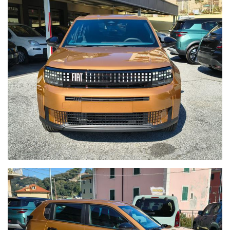
WWW.AUTOBORZOLI.IT
La ditta AUTOBORZOLI dedica molte risorse per il ripristino
dell'automobile prima della consegna, questo trattamento
evita all'acquirente futuro di dover recarsi presso officine
dovendo spendere altri soldi.
La ditta AUTOBORZOLI rilascerà un certificato di attestazione
dei lavori eseguiti e uno stato d'uso dell'auto al momento
dell'acquisto.
IGIENIZZIAMO, LAVIAMO E SANIFICHIAMO TUTTE LE AUTO
CON TRATTAMENTO CON OZONO, laviamo tutte le parti
plastiche con appositi prodotti a base di alcol.
Il nostro servizio cerca di soddisfare al massimo il cliente,
tenendo alti gli standard qualitativi per l'acquisto di un’auto
usata.
N.B: Qualora fossero presenti imprecisioni causate dalla non
uniformità dei dati pubblicati dai diversi portali, o dal nostro