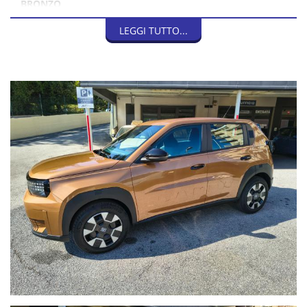
BRONZO
LEGGI TUTTO...
DOTATA DI:
Traffic Sign Recognition
Rilevatore di stanchezza
Freno a mano elettrico
Selettore modalità di guida
Chiamata di emergenza e-call
Chiamata di assistenza b-call
Sistema di mantenimento della carreggiata
Sensori di parcheggio posteriori
Frenata automatica d'emergenza
Frenata automatica d'emergenza
Fari anteriori Eco Led
4 vetri elettrici
Fari posteriori Led
Specchietti elettrici riscaldati
Presa USB-C anteriore
Climatizzatore manuale
Cluster digitale 10"
Comandi al volante
Radio Touch 10,25" con funzione Mirroring