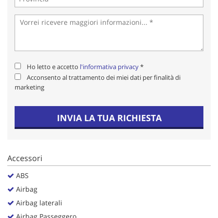
Salva
le
impostazioni
Ho letto e accetto
l'informativa privacy
*
Acconsento al trattamento dei miei dati per finalità di
marketing
INVIA LA TUA RICHIESTA
Accessori
ABS
Airbag
Airbag laterali
Airbag Passeggero