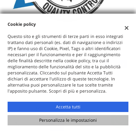
Cookie policy
Questo sito e gli strumenti di terze parti in esso integrati
trattano dati personali (es. dati di navigazione o indirizzi
Calcola il finanziamento
IP) e fanno uso di Cookie, Pixel, Tags o altri identificatori
necessari per il funzionamento e per il raggiungimento
1.
Quanto vuoi finanziare
delle finalità descritte nella cookie policy, tra cui il
€ 16.050
miglioramento delle funzionalità del sito e la pubblicità
personalizzata. Cliccando sul pulsante Accetta Tutti
dichiari di accettare l'utilizzo di queste tecnologie. In
1.000 €
18.050 €
alternativa puoi personalizzare le tue scelte tramite
l'apposito pulsante. Scopri di più e personalizza.
2.
Quante rate desideri
Accetta tutti
12
24
36
48
60
Personalizza le impostazioni
72
84
96