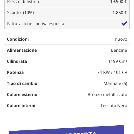
Prezzo di listino
19.900 €
questi
strumenti
Sconto: (10%)
- 1.850 €
di
Fatturazione con iva esposta
tracciamento
si
rimanda
Condizioni
nuovo
alla
cookie
Alimentazione
Benzina
policy.
Puoi
Cilindrata
1199 Cm³
rivedere
e
Potenza
74 KW / 101 CV
modificare
Tipo di cambio
Manuale (6)
le
tue
Colore esterno
Bronzo metallizzato
scelte
in
Colore interni
Tessuto Nero
qualsiasi
momento.