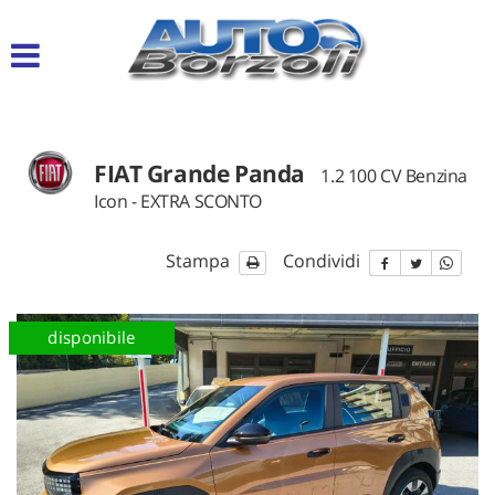
Le
tue
preferenze
di
consenso
FIAT Grande Panda
Il
1.2 100 CV Benzina
seguente
Icon - EXTRA SCONTO
pannello
ti
consente
Stampa
Condividi
di
esprimere
le
nuova
disponibile
tue
preferenze
di
consenso
alle
tecnologie
di