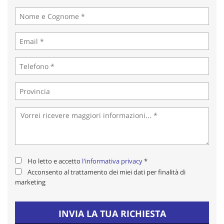
tta
ti
mpre
Cookie necessari
litato
Cookie delle preferenze
Cookie per il miglioramento dell'esperienza utente
Cookie analitici
Cookie di marketing
Ho letto e accetto
l'informativa privacy
*
Acconsento al trattamento dei miei dati per finalità di
Leggi
marketing
la
cookie
policy
INVIA LA TUA RICHIESTA