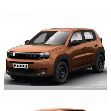
Airbag anteriore passeggero
Airbag anteriori, posteriori e a tendina
Attacchi ISOFIX posteriori
Cerchi in acciaio neri da 16"
Chiamata di assistenza b-call
Chiamata di emergenza e-call
Chiave a scomparsa + chiave di scorta normale
Climatizzatore manuale
Copertura vano di carico
ESP (Controllo elettronico della stabilità)
Frenata automatica d'emergenza
Freno a mano elettrico
Hill assist
Kit di riparazione pneumatici
Maniglie nere granulate
Presa USB-C Anteriore
Rilevatore di stanchezza
Sensore crepuscolare
Sensori di parcheggio posteriori