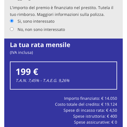
Tutto questo per dare ulteriore segno di trasparenza a tutti
i nostri clienti
L'importo del premio è finanziato nel prestito. Tutela il
tuo rimborso. Maggiori informazioni sulla polizza.
Si, sono interessato
No, non sono interessato
La tua rata mensile
(IVA inclusa)
199 €
T.A.N. 7,45% - T.A.E.G.
9,26
%
Importo finanziato: €
14.050
Costo totale del credito: €
19.124
Spese di incasso rata: €
4,50
Spese istruttoria: €
400
Spese assicurative: €
0