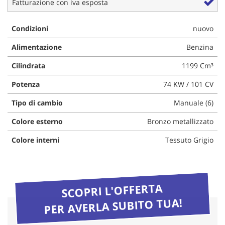
Fatturazione con iva esposta
questi
strumenti
Condizioni
nuovo
di
tracciamento
Alimentazione
Benzina
si
rimanda
Cilindrata
1199 Cm³
alla
cookie
Potenza
74 KW / 101 CV
policy.
Puoi
Tipo di cambio
Manuale (6)
rivedere
e
Colore esterno
Bronzo metallizzato
modificare
Colore interni
Tessuto Grigio
le
tue
scelte
in
qualsiasi
SCOPRI L'OFFERTA
momento.
PER AVERLA SUBITO TUA!