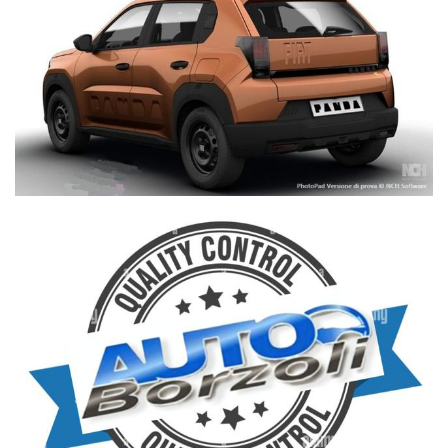
Smartphone station con porta cellulare
Strumentazione a colori da 10"Telematic
BoxTraffic
Sign Recognition
Vetri anteriori elettrici
Sistema di mantenimento della carreggiata
WWW.AUTOBORZOLI.IT
La ditta AUTOBORZOLI dedica molte risorse per il ripristino
dell'automobile prima della consegna, questo trattamento
evita all'acquirente futuro di dover recarsi presso officine
dovendo spendere altri soldi.
La ditta AUTOBORZOLI rilascerà un certificato di
attestazione dei lavori eseguiti e uno stato d'uso dell'auto al
momento dell'acquisto.
IGIENIZZIAMO, LAVIAMO E SANIFICHIAMO TUTTE LE AUTO
CON TRATTAMENTO CON OZONO, laviamo tutte le parti