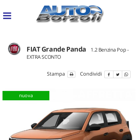
Le
tue
preferenze
di
consenso
FIAT Grande Panda
Il
1.2 Benzina Pop -
seguente
EXTRA SCONTO
pannello
ti
consente
Stampa
Condividi
di
esprimere
le
disponibile
nuova
d
tue
preferenze
di
consenso
alle
tecnologie
di