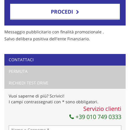
PROCEDI
Contattaci
Messaggio pubblicitario con finalità promozionale .
Salvo delibera positiva dell'ente Finanziario.
CONTATTACI
PERMUTA
RICHIEDI TEST DRIVE
Vuoi saperne di più? Scrivici!
I campi contrassegnati con * sono obbligatori.
Servizio clienti
+39 010 749 0333
Ho letto e accetto
l'informativa privacy
*