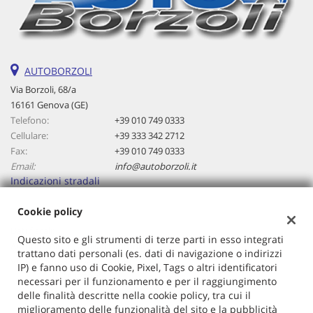
AUTOBORZOLI
Via Borzoli, 68/a
16161 Genova (GE)
Telefono:
+39 010 749 0333
Cellulare:
+39 333 342 2712
Fax:
+39 010 749 0333
Email:
info@autoborzoli.it
Indicazioni stradali
Cookie policy
Dati fiscali:
Questo sito e gli strumenti di terze parti in esso integrati
Autoborzoli Di Cavallaro Antonino
trattano dati personali (es. dati di navigazione o indirizzi
Via Borzoli, 68/a, Genova (GE)
IP) e fanno uso di Cookie, Pixel, Tags o altri identificatori
C.F/P.IVA:
01153970106
necessari per il funzionamento e per il raggiungimento
Registro delle imprese:
GE
delle finalità descritte nella cookie policy, tra cui il
miglioramento delle funzionalità del sito e la pubblicità