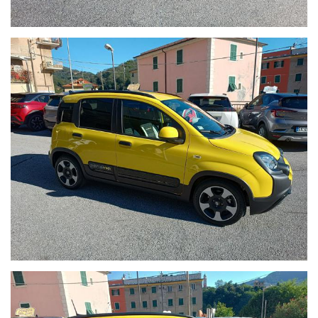
RICONOSCIMENTO SEGNALETICA STRADALE
CRUIS CONTROL
ASSISTENZA ALLA FRENATA
CONTROLLO CORSIA
CLUSTER DIGITALE
COLORE DI SERIE GIALLO SOLE (COLORI OPZIONALI
NERO- ROSSO - BIANCO - BLU ITALIA - NERO +800,00€)
WWW.AUTOBORZOLI.IT
La ditta AUTOBORZOLI dedica molte risorse per il ripristino
dell'automobile prima della consegna, questo trattamento
evita all'acquirente futuro di dover recarsi presso officine
dovendo spendere altri soldi.
La ditta AUTOBORZOLI rilascerà un certificato di
attestazione dei lavori eseguiti e uno stato d'uso dell'auto al
momento dell'acquisto.
IGIENIZZIAMO, LAVIAMO E SANIFICHIAMO TUTTE LE AUTO
CON TRATTAMENTO CON OZONO, laviamo tutte le parti