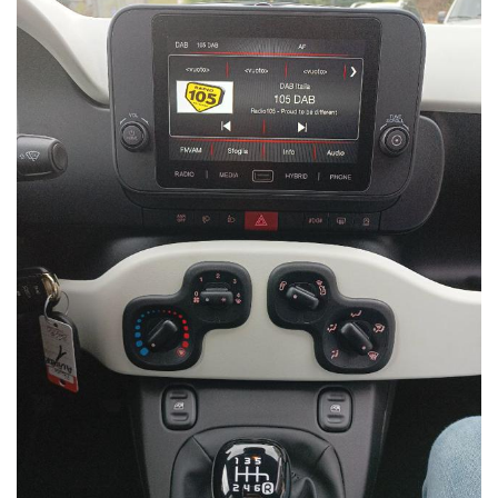
NON
HAI
TROVATO
L'AUTO
CHE
CERCHI?
Compila
il
modulo
e ti
contatteremo
appena
l'auto
che
cerchi
sarà
disponibile