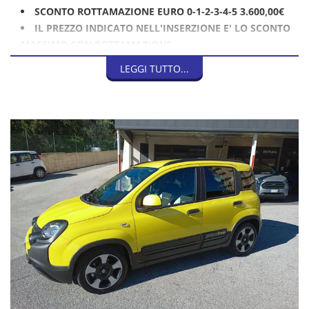
SCONTO ROTTAMAZIONE EURO 0-1-2-3-4-5 3.600,00€
IL PREZZO INDICATO NELL'INSERZIONE E' LO SCONTO
MASSIMO CON ROTTAMAZIONE
LEGGI TUTTO...
CLIMATIZZATORE MANUALE
SERVOSTERZO
AIRBAG
ESP
VIVAVOCE BLUETOOTH
SCHERMO TOUCH SCREEN 7 POLLICI
APPLE CAR PLAY/ ANDROID AUTO
BARRE RAILS
FENDINEBBIA
SEDILE REGOLABILE IN ALTEZZA
SPECCHIETTI ELETTRICI
VETRI OSCURATI
SENSORE LUCE
SENSORE PIOGGIA
SENSORI PARCHEGGIO POSTERIORI