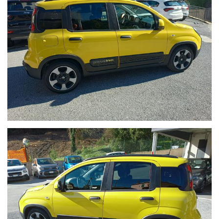
plastiche con appositi prodotti a base di alcol.
Il nostro servizio cerca di soddisfare al massimo il cliente,
tenendo alti gli standard qualitativi per l'acquisto di un’auto
usata.
N.B: Qualora fossero presenti imprecisioni causate dalla non
uniformità dei dati pubblicati dai diversi portali, o dal
nostro sito internet, invitiamo a verificare le caratteristiche
dello specifico veicolo presso la nostra rete vendita .
Fedeli ai nostri valori di Onestà e Chiarezza controlliamo e
certifichiamo i km di ogni auto in vendita nel nostro
autosalone, con la possibilità di accesso a storici interventi
manutenzione e fatture ( nel caso fossero presenti )
.Evidenziamo il chilometraggio dell'auto nella fattura di
acquisto e per tutelare meglio il futuro cliente facciamo
indicare e sottoscrivere sull'atto di vendita al momento del
consegna dal precedente proprietario i chilometri .
I prezzi indicati sul nostro sito , possono variare a seconda
della campagna in essere di casa madre , in base ai requisiti
dei clienti