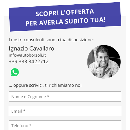
tta
ti
SCOPRI L'OFFERTA
PER AVERLA SUBITO TUA!
mpre
Cookie necessari
litato
I nostri consulenti sono a tua disposizione:
Cookie delle preferenze
Ignazio Cavallaro
info@autoborzoli.it
Cookie per il miglioramento dell'esperienza utente
+39 333 3422712
Cookie analitici
Cookie di marketing
... oppure scrivici, ti richiamiamo noi
Leggi
la
cookie
policy