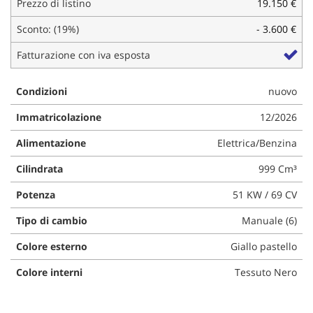
Prezzo di listino
19.150 €
questi
strumenti
Sconto: (19%)
- 3.600 €
di
Fatturazione con iva esposta
tracciamento
si
rimanda
Condizioni
nuovo
alla
cookie
Immatricolazione
12/2026
policy.
Puoi
Alimentazione
Elettrica/Benzina
rivedere
e
Cilindrata
999 Cm³
modificare
Potenza
51 KW / 69 CV
le
tue
Tipo di cambio
Manuale (6)
scelte
in
Colore esterno
Giallo pastello
qualsiasi
momento.
Colore interni
Tessuto Nero