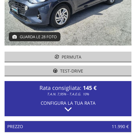
tracciamento
che
adottiamo
per
offrire
le
GUARDA LE 28 FOTO
funzionalità
e
svolgere
le
PERMUTA
attività
di
TEST-DRIVE
seguito
descritte.
Rata consigliata:
145 €
Per
ottenere
T.A.N. 7,95% - T.A.E.G.
10%
maggiori
CONFIGURA LA TUA RATA
informazioni
sull'utilità
e
sul
PREZZO
11.990 €
funzionamento
di