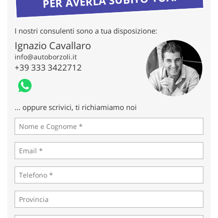
tta
ti
I nostri consulenti sono a tua disposizione:
mpre
Cookie necessari
Ignazio Cavallaro
litato
info@autoborzoli.it
+39 333 3422712
Cookie delle preferenze
Cookie per il miglioramento dell'esperienza utente
... oppure scrivici, ti richiamiamo noi
Cookie analitici
Cookie di marketing
Leggi
la
cookie
policy