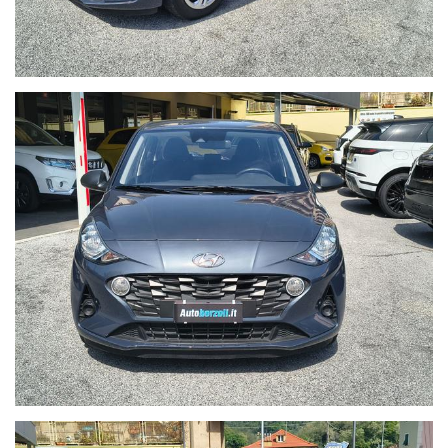
Sedile guida regolabile in altezza
Volante regolabile in altezza
Sedili in tessuto
Audio e Connettività
Radio MP3 con display monocromatico da 3.8"
Ricezione DAB+
Porta USB e Bluetooth con riconoscimento vocale
Comandi audio al volante
WWW.AUTOBORZOLI.IT
Perché scegliere AUTOBORZOLI?
Sappiamo che l’acquisto di un’auto usata è una questione di
fiducia. Per questo, ogni nostra vettura viene consegnata solo
dopo un rigoroso processo di ripristino:
- Zero Pensieri:
Consegniamo l'auto pronta all'uso, evitandoti
inutili soste in officina subito dopo l'acquisto.