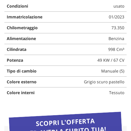
questi
Condizioni
usato
strumenti
Immatricolazione
01/2023
di
tracciamento
Chilometraggio
73.350
si
rimanda
Alimentazione
Benzina
alla
cookie
Cilindrata
998 Cm³
policy.
Puoi
Potenza
49 KW / 67 CV
rivedere
e
Tipo di cambio
Manuale (5)
modificare
le
Colore esterno
Grigio scuro pastello
tue
Colore interni
Tessuto
scelte
in
qualsiasi
momento.
SCOPRI L'OFFERTA
PER AVERLA SUBITO TUA!