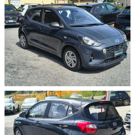
- Certificazione Chilometrica:
Trasparenza totale. I km sono
certificati in fattura e sottoscritti dal precedente proprietario.
- Igiene Protetta:
Interni lavati e sanificati con trattamento
professionale all’ozono e prodotti specifici a base alcolica.
- Documentazione Trasparente:
Riceverai un certificato delle
lavorazioni eseguite e lo stato d'uso analitico del veicolo.
Nota di Trasparenza:
In Autoborzoli crediamo nell'onestà. I
prezzi esposti possono variare in base alle campagne
promozionali in corso o ai requisiti specifici del cliente.
Nonostante la cura nell'inserimento dei dati, potrebbero
esserci involontarie imprecisioni tecniche; vi invitiamo
pertanto a verificare le caratteristiche dello specifico veicolo
presso la nostra sede.