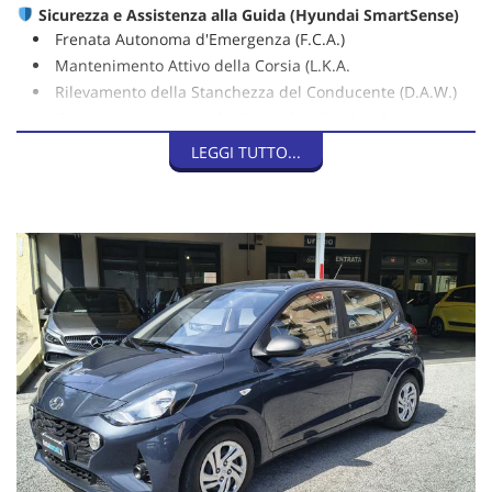
Sicurezza e Assistenza alla Guida (Hyundai SmartSense)
Frenata Autonoma d'Emergenza (F.C.A.)
Mantenimento Attivo della Corsia (L.K.A.
Rilevamento della Stanchezza del Conducente (D.A.W.)
Gestione Automatica dei Fari Abbaglianti (H.B.A.)
Avviso di Ripartenza (L.V.D.A.)
LEGGI TUTTO...
6 Airbag: anteriori, laterali e a tendina
eCall sistema di chiamata d'emergenza automatica
Esterni
Cerchi in acciaio da 14"
Paraurti in tinta con la carrozzeria
Specchietti e maniglie nere
Kit gonfiaggio pneumatici
Interni e Comfort
Climatizzatore manuale
Alzacristalli elettrici anteriori.
Computer di bordo con cluster TFT da 3.5"