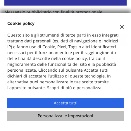
Contattaci
Messaggio pubblicitario con finalità promozionale .
Salvo delibera positiva dell'ente Finanziario.
Cookie policy
Questo sito e gli strumenti di terze parti in esso integrati
CONTATTACI
trattano dati personali (es. dati di navigazione o indirizzi
IP) e fanno uso di Cookie, Pixel, Tags o altri identificatori
PERMUTA
necessari per il funzionamento e per il raggiungimento
delle finalità descritte nella cookie policy, tra cui il
RICHIEDI TEST DRIVE
miglioramento delle funzionalità del sito e la pubblicità
personalizzata. Cliccando sul pulsante Accetta Tutti
dichiari di accettare l'utilizzo di queste tecnologie. In
Vuoi saperne di più? Scrivici!
alternativa puoi personalizzare le tue scelte tramite
I campi contrassegnati con * sono obbligatori.
l'apposito pulsante. Scopri di più e personalizza.
Servizio clienti
+39 010 749 0333
Accetta tutti
Ho letto e accetto
l'informativa privacy
*
Personalizza le impostazioni
Acconsento al trattamento dei miei dati per finalità di
marketing