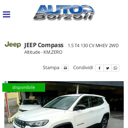
Le
tue
preferenze
di
consenso
JEEP Compass
Il
1.5 T4 130 CV MHEV 2WD
seguente
Altitude - KM.ZERO
pannello
ti
consente
Stampa
Condividi
di
esprimere
le
km 0
disponibile
tue
preferenze
di
consenso
alle
tecnologie
di