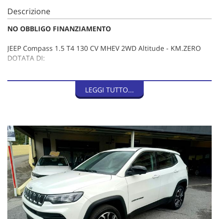
Descrizione
NO OBBLIGO FINANZIAMENTO
JEEP Compass 1.5 T4 130 CV MHEV 2WD Altitude - KM.ZERO
DOTATA DI:
Sedile guidatore con regolazione lombare
LEGGI TUTTO...
Clima automatico bi-zona
Passive Entry con Keyless go
Quadro strumenti digitale a colori
Uconnect Radio 10,1"
Android auto / Apple carplay
Calotte specchi Gloss Black
Specchietti richiudibili elett
Abbaglianti automatici
Fari led reflectors con DRL in
Sedili in tessuto e Tecno Viny
Airbag frontali