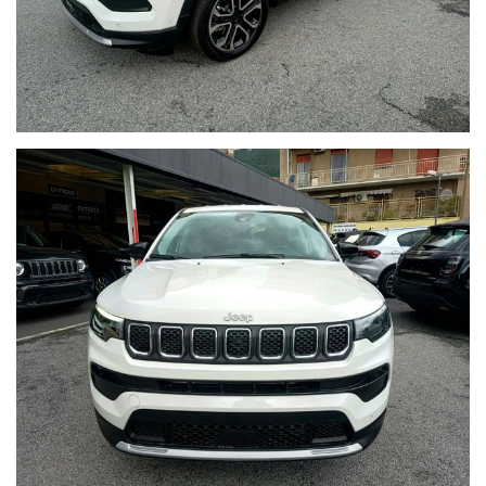
Airbag laterali
Airbag a tendina
Frenata d'emergenza con ricono
Rilevatore di stanchezza
Full Speed Forward Collision W
Traffic Sign Recognition
Intelligent Speed Assist
Lane Support System
Adaptive Cruise Control
Retrocamera
Ruota di scorta
WWW.AUTOBORZOLI.IT
La ditta AUTOBORZOLI dedica molte risorse per il ripristino
dell'automobile prima della consegna, questo trattamento
evita all'acquirente futuro di dover recarsi presso officine
dovendo spendere altri soldi.
La ditta AUTOBORZOLI rilascerà un certificato di attestazione
dei lavori eseguiti e uno stato d'uso dell'auto al momento
dell'acquisto.