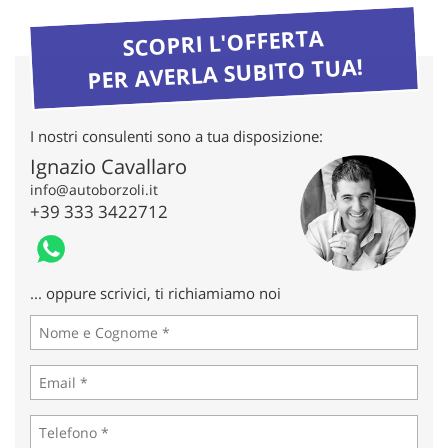
tta
ti
SCOPRI L'OFFERTA
PER AVERLA SUBITO TUA!
mpre
Cookie necessari
litato
I nostri consulenti sono a tua disposizione:
Cookie delle preferenze
Ignazio Cavallaro
info@autoborzoli.it
Cookie per il miglioramento dell'esperienza utente
+39 333 3422712
Cookie analitici
Cookie di marketing
... oppure scrivici, ti richiamiamo noi
Leggi
la
cookie
policy