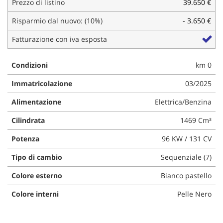
Prezzo di listino
39.650 €
questi
strumenti
Risparmio dal nuovo: (10%)
- 3.650 €
di
Fatturazione con iva esposta
tracciamento
si
rimanda
Condizioni
km 0
alla
cookie
Immatricolazione
03/2025
policy.
Puoi
Alimentazione
Elettrica/Benzina
rivedere
e
Cilindrata
1469 Cm³
modificare
Potenza
96 KW / 131 CV
le
tue
Tipo di cambio
Sequenziale (7)
scelte
in
Colore esterno
Bianco pastello
qualsiasi
momento.
Colore interni
Pelle Nero