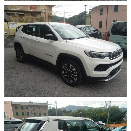
IGIENIZZIAMO, LAVIAMO E SANIFICHIAMO TUTTE LE AUTO
CON TRATTAMENTO CON OZONO, laviamo tutte le parti
plastiche con appositi prodotti a base di alcol.
Il nostro servizio cerca di soddisfare al massimo il cliente,
tenendo alti gli standard qualitativi per l'acquisto di un’auto
usata.
N.B: Qualora fossero presenti imprecisioni causate dalla non
uniformità dei dati pubblicati dai diversi portali, o dal nostro
sito internet, invitiamo a verificare le caratteristiche dello
specifico veicolo presso la nostra rete vendita .
Fedeli ai nostri valori di Onestà e Chiarezza controlliamo e
certifichiamo i km di ogni auto in vendita nel nostro
autosalone, con la possibilità di accesso a storici interventi
manutenzione e fatture ( nel caso fossero presenti )
.Evidenziamo il chilometraggio dell'auto nella fattura di
acquisto e per tutelare meglio il futuro cliente facciamo
indicare e sottoscrivere sull'atto di vendita al momento del
consegna dal precedente proprietario i chilometri .