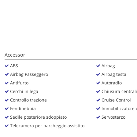
questi
strumenti
di
tracciamento
si
rimanda
alla
cookie
Accessori
policy.
Puoi
ABS
Airbag
rivedere
e
Airbag Passeggero
Airbag testa
modificare
Antifurto
Autoradio
le
Cerchi in lega
Chiusura centrali
tue
scelte
Controllo trazione
Cruise Control
in
Fendinebbia
Immobilizzatore e
qualsiasi
momento.
Sedile posteriore sdoppiato
Servosterzo
Telecamera per parcheggio assistito