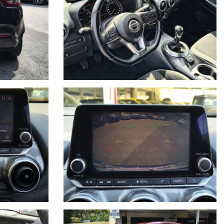
va privacy
*
 miei dati per finalità di