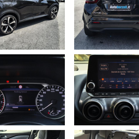
.
Ho letto e accetto
l'informati
Acconsento al trattamento dei
marketing
Invia
Queste informazioni non saranno condivise con terze parti