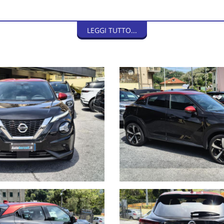
LEGGI TUTTO...
NON HAI TROVATO L'AUTO CHE CERCHI?
la il modulo e ti contatteremo appena l'auto che cerchi sarà dispo