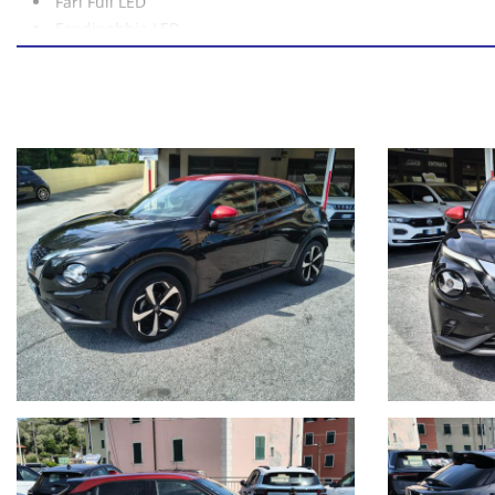
Fari Full LED
Fendinebbia LED
Specchietti ripiegabili elettricamente e riscaldabili.
Vetri posteriori oscurati
Tecnologia e Infotainment
NissanConnect Services con Apple CarPlay e Android Auto.
Display TFT da 7"
Intelligent Key
Porta USB posteriore
Sicurezza e Assistenza alla Guida
Sensori di parcheggio posteriori
Compi
Frenata d'emergenza intelligente
Mantenimento della corsia
Riconoscimento segnali stradali.
Cruise Control e limitatore di velocità
Comfort e Interni
Climatizzatore automatico.