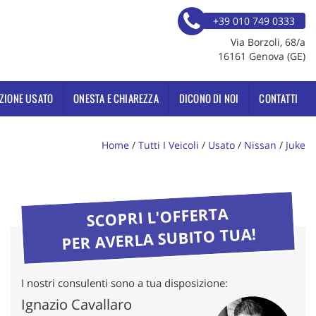
+39 010 749 0333
Via Borzoli, 68/a
16161 Genova (GE)
ZIONE USATO
ONESTA E CHIAREZZA
DICONO DI NOI
CONTATTI
Home
/
Tutti I Veicoli
/
Usato
/
Nissan
/
Juke
SCOPRI L'OFFERTA
PER AVERLA SUBITO TUA!
I nostri consulenti sono a tua disposizione:
Ignazio Cavallaro