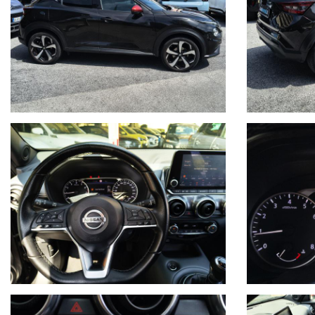
Freno di stazionamento elettrico
Volante in pelle multifunzione.
Selettore modalità di guida (D-Mode): Eco, Standard e Sport
Sensore pioggia e luci