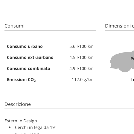
tta
ti
Consumi
Dimensioni e
mpre
Cookie necessari
litato
Consumo urbano
5.6 l/100 km
Cookie delle preferenze
Consumo extraurbano
4.5 l/100 km
P
Cookie per il miglioramento dell'esperienza utente
Consumo combinato
4.9 l/100 km
Cookie analitici
Emissioni CO
112.0 g/km
L
2
Cookie di marketing
Descrizione
Esterni e Design
Cerchi in lega da 19"