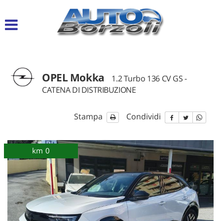
Le
tue
preferenze
di
consenso
OPEL Mokka
Il
1.2 Turbo 136 CV GS -
seguente
CATENA DI DISTRIBUZIONE
pannello
ti
consente
Stampa
Condividi
di
esprimere
le
km 0
tue
preferenze
di
consenso
alle
tecnologie
di