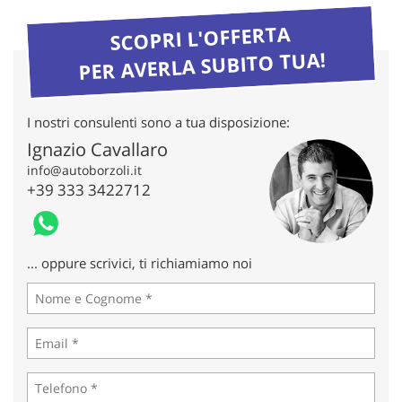
tta
ti
SCOPRI L'OFFERTA
PER AVERLA SUBITO TUA!
mpre
Cookie necessari
litato
I nostri consulenti sono a tua disposizione:
Cookie delle preferenze
Ignazio Cavallaro
info@autoborzoli.it
Cookie per il miglioramento dell'esperienza utente
+39 333 3422712
Cookie analitici
Cookie di marketing
... oppure scrivici, ti richiamiamo noi
Leggi
la
cookie
policy