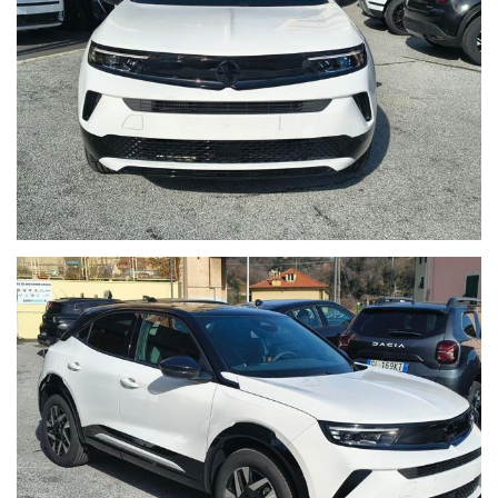
Lane Keep Assist
Riconoscimento segnali stradali
Rilevamento stanchezza guidatore
Rearview Camera Pack: Telecamera posteriore a 180° e
sensori di parcheggio posteriori.
Cruise Control
CATENA DI DISTRIBUZIONE
WWW.AUTOBORZOLI.IT
Perché scegliere AUTOBORZOLI?
Sappiamo che l’acquisto di un’auto usata è una questione di
fiducia. Per questo, ogni nostra vettura viene consegnata solo
dopo un rigoroso processo di ripristino:
- Zero Pensieri:
Consegniamo l'auto pronta all'uso, evitandoti
inutili soste in officina subito dopo l'acquisto.
- Certificazione Chilometrica:
Trasparenza totale. I km sono
certificati in fattura e sottoscritti dal precedente proprietario.