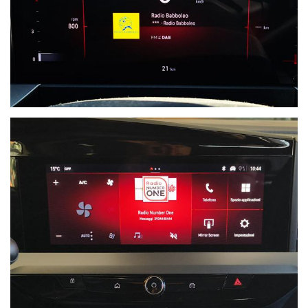
NON
HAI
TROVATO
L'AUTO
CHE
CERCHI?
Compila
il
modulo
e ti
contatteremo
appena
l'auto
che
cerchi
sarà
disponibile