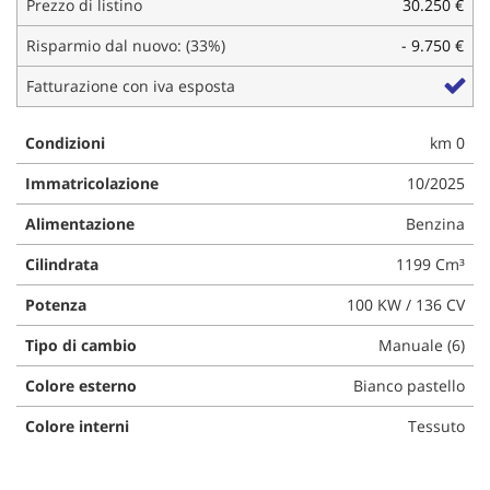
Prezzo di listino
30.250 €
questi
strumenti
Risparmio dal nuovo: (33%)
- 9.750 €
di
Fatturazione con iva esposta
tracciamento
si
rimanda
Condizioni
km 0
alla
cookie
Immatricolazione
10/2025
policy.
Puoi
Alimentazione
Benzina
rivedere
e
Cilindrata
1199 Cm³
modificare
Potenza
100 KW / 136 CV
le
tue
Tipo di cambio
Manuale (6)
scelte
in
Colore esterno
Bianco pastello
qualsiasi
momento.
Colore interni
Tessuto