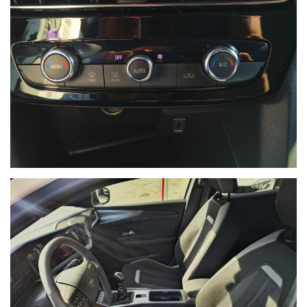
finalità
di
marketing
Invia
Queste
informazioni
non
saranno
condivise
con
terze
parti