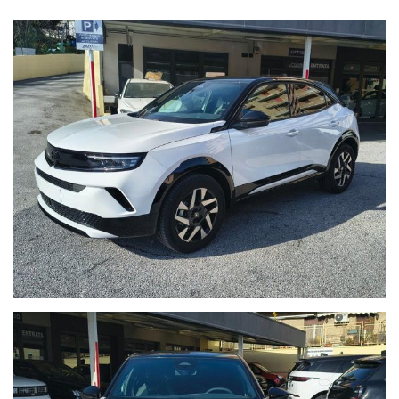
Vetri oscurati
Interni e Comfort
Climatizzatore automatico monozona.
Sedili sportivi
Sedili regolabili
Luci d'ambiente a LED
Pedaliera sportiva
Bracciolo anteriore
Tecnologia e Infotainment
Pure Panel da 10"
Cluster digitale da 7"
Connettività Wireless
Opel Connect
Sicurezza e Assistenza alla guida (Safety Pack)
Frenata automatica d'emergenza