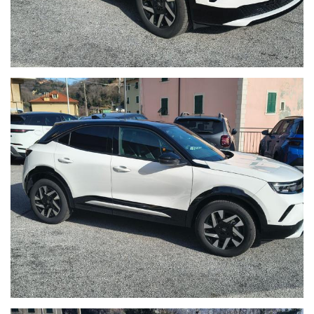
- Igiene Protetta:
Interni lavati e sanificati con trattamento
professionale all’ozono e prodotti specifici a base alcolica.
- Documentazione Trasparente:
Riceverai un certificato delle
lavorazioni eseguite e lo stato d'uso analitico del veicolo.
Nota di Trasparenza:
In Autoborzoli crediamo nell'onestà. I
prezzi esposti possono variare in base alle campagne
promozionali in corso o ai requisiti specifici del cliente.
Nonostante la cura nell'inserimento dei dati, potrebbero
esserci involontarie imprecisioni tecniche; vi invitiamo
pertanto a verificare le caratteristiche dello specifico veicolo
presso la nostra sede.