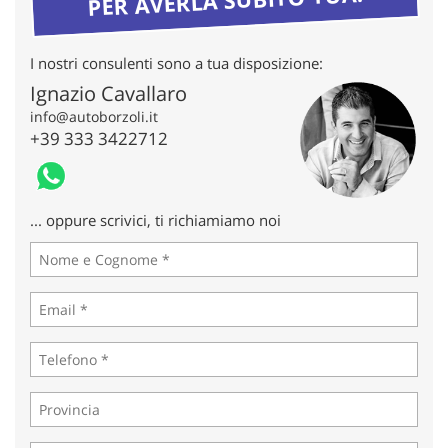
tta
ti
I nostri consulenti sono a tua disposizione:
mpre
Cookie necessari
Ignazio Cavallaro
litato
info@autoborzoli.it
+39 333 3422712
Cookie delle preferenze
Cookie per il miglioramento dell'esperienza utente
... oppure scrivici, ti richiamiamo noi
Cookie analitici
Cookie di marketing
Leggi
la
cookie
policy