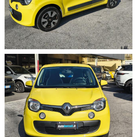
Comandi al volante
Sicurezza e Assistenza
Cruise Control
Computer di bordo
Sistema Hill Start Assist
Airbag Frontali, laterali anteriori e a tendina
Controllo pressione pneumatici
Pneumatici 4 stagioni Nuovi
WWW.AUTOBORZOLI.IT
Perché scegliere AUTOBORZOLI?
Sappiamo che l’acquisto di un’auto usata è una questione di
fiducia. Per questo, ogni nostra vettura viene consegnata solo
dopo un rigoroso processo di ripristino:
- Zero Pensieri:
Consegniamo l'auto pronta all'uso, evitandoti
inutili soste in officina subito dopo l'acquisto.
- Certificazione Chilometrica:
Trasparenza totale. I km sono