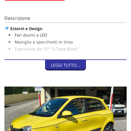
Descrizione
Esterni e Design
Fari diurni a LED
Maniglie e specchietti in tinta
Copriruota da 15" "2-Tone Black"
Spoiler posteriore
LEGGI TUTTO...
Interni e Comfort
Climatizzatore manuale
Volante regolabile in altezza
Sedile conducente regolabile in altezza
Vani portaoggetti "Flexicases"
Alzacristalli anteriori elettrici
Tecnologia e Multimedia
Radio R&GO porta USB e Bluetooth
Supporto Smartphone