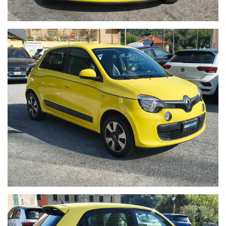
certificati in fattura e sottoscritti dal precedente proprietario.
- Igiene Protetta:
Interni lavati e sanificati con trattamento
professionale all’ozono e prodotti specifici a base alcolica.
- Documentazione Trasparente:
Riceverai un certificato delle
lavorazioni eseguite e lo stato d'uso analitico del veicolo.
Nota di Trasparenza:
In Autoborzoli crediamo nell'onestà. I
prezzi esposti possono variare in base alle campagne
promozionali in corso o ai requisiti specifici del cliente.
Nonostante la cura nell'inserimento dei dati, potrebbero
esserci involontarie imprecisioni tecniche; vi invitiamo
pertanto a verificare le caratteristiche dello specifico veicolo
presso la nostra sede.