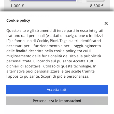
1.000 €
8.500 €
2.
Quante rate desideri
Cookie policy
12
24
36
48
60
Questo sito e gli strumenti di terze parti in esso integrati
trattano dati personali (es. dati di navigazione o indirizzi
IP) e fanno uso di Cookie, Pixel, Tags o altri identificatori
72
84
96
necessari per il funzionamento e per il raggiungimento
delle finalità descritte nella cookie policy, tra cui il
3.
Aggiungi l'assicurazione
miglioramento delle funzionalità del sito e la pubblicità
personalizzata. Cliccando sul pulsante Accetta Tutti
L'importo del premio è finanziato nel prestito. Tutela il
dichiari di accettare l'utilizzo di queste tecnologie. In
tuo rimborso. Maggiori informazioni sulla polizza.
alternativa puoi personalizzare le tue scelte tramite
l'apposito pulsante. Scopri di più e personalizza.
Si, sono interessato
No, non sono interessato
Accetta tutti
La tua rata mensile
Personalizza le impostazioni
(IVA inclusa)