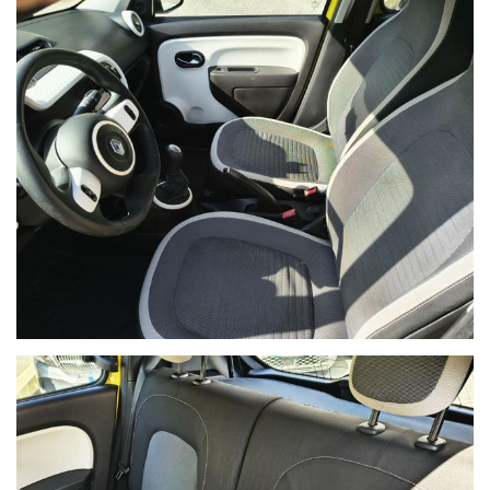
Ho letto e accetto
l'informativa privacy
*
Acconsento al trattamento dei miei dati per finalità di
marketing
Invia
Queste informazioni non saranno condivise con terze parti