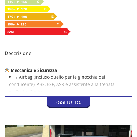
Descrizione
Meccanica e Sicurezza
7 Airbag (incluso quello per le ginocchia del
conducente), ABS, ESP, ASR e assistente alla frenata
Cruise Control
Regolatore di velocità
LEGGI TUTTO...
Distruzione effettuata
Esterni
Cerchi in lega da 16 pollici
Specchietti e maniglie in tinta