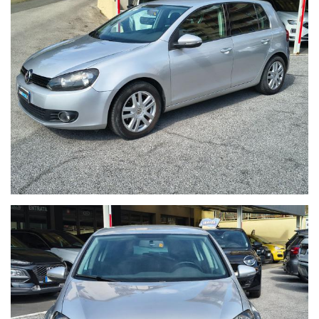
Fari fendinebbia
Interni e Comfort
Sedili "Comfort" con rivestimento in tessuto "Scout"
Climatizzatore Manuale
Radio RCD 310 con lettore CD/MP3 e 8 altoparlanti
Specchietti elettrici
Bracciolo centrale anteriore
WWW.AUTOBORZOLI.IT
Perché scegliere AUTOBORZOLI?
Sappiamo che l’acquisto di un’auto usata è una questione di
fiducia. Per questo, ogni nostra vettura viene consegnata solo
dopo un rigoroso processo di ripristino:
- Zero Pensieri:
Consegniamo l'auto pronta all'uso, evitandoti
inutili soste in officina subito dopo l'acquisto.
- Certificazione Chilometrica:
Trasparenza totale. I km sono
certificati in fattura e sottoscritti dal precedente proprietario.