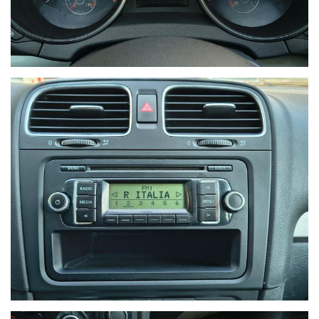
Ho letto e accetto
l'informativa privacy
*
Acconsento al trattamento dei miei dati per finalità di
marketing
Invia
Queste informazioni non saranno condivise con terze parti