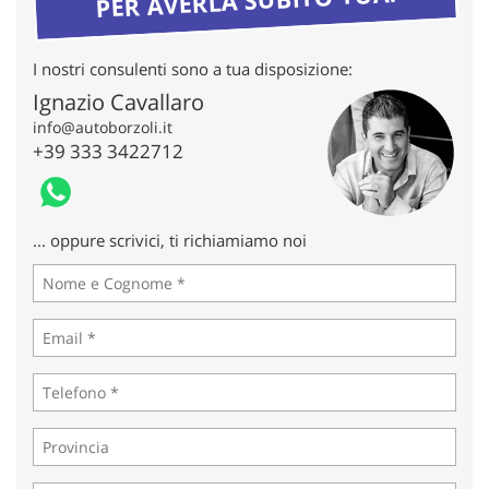
tta
ti
I nostri consulenti sono a tua disposizione:
mpre
Cookie necessari
Ignazio Cavallaro
litato
info@autoborzoli.it
+39 333 3422712
Cookie delle preferenze
Cookie per il miglioramento dell'esperienza utente
... oppure scrivici, ti richiamiamo noi
Cookie analitici
Cookie di marketing
Leggi
la
cookie
policy