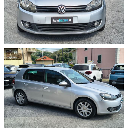
- Igiene Protetta:
Interni lavati e sanificati con trattamento
professionale all’ozono e prodotti specifici a base alcolica.
- Documentazione Trasparente:
Riceverai un certificato delle
lavorazioni eseguite e lo stato d'uso analitico del veicolo.
Nota di Trasparenza:
In Autoborzoli crediamo nell'onestà. I
prezzi esposti possono variare in base alle campagne
promozionali in corso o ai requisiti specifici del cliente.
Nonostante la cura nell'inserimento dei dati, potrebbero
esserci involontarie imprecisioni tecniche; vi invitiamo
pertanto a verificare le caratteristiche dello specifico veicolo
presso la nostra sede.