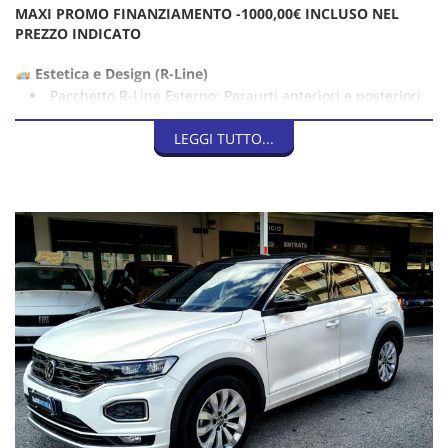
MAXI PROMO FINANZIAMENTO -1000,00€ INCLUSO NEL
PREZZO INDICATO
Estetica e Design (R-Line)
Pacchetto R-Line Esterno: Paraurti anteriori e posteriori
dal design sportivo, minigonne in tinta e loghi R-Line sulla
LEGGI TUTTO...
griglia e sulle fiancate.
Cerchi in lega: Da 18"
Fari Full LED
Gruppi ottici posteriori a LED
Vetri oscurati
Interni e Comfort
Digital Cockpit Pro Strumentazione digitale da 10,25
pollici
Sedili Sportivo
Volante Sportivo R-Line
Climatizzatore Automatico Bi-zona (Climatronic)
Ambient Light
Pedaliera in acciaio inossidabile