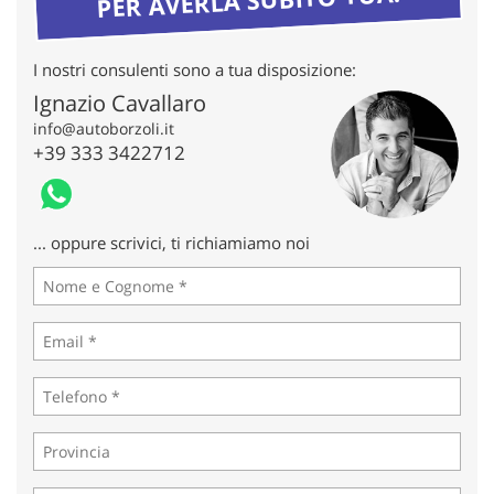
tta
ti
I nostri consulenti sono a tua disposizione:
mpre
Cookie necessari
Ignazio Cavallaro
litato
info@autoborzoli.it
+39 333 3422712
Cookie delle preferenze
Cookie per il miglioramento dell'esperienza utente
... oppure scrivici, ti richiamiamo noi
Cookie analitici
Cookie di marketing
Leggi
la
cookie
policy