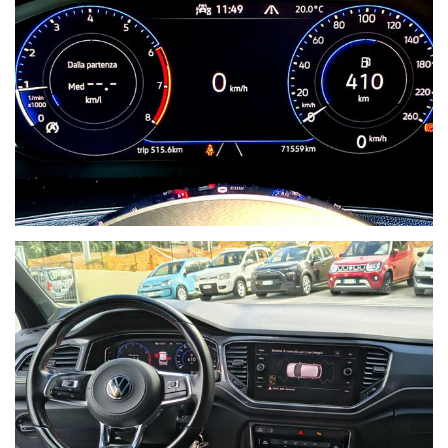
Ho letto e
accetto
l'informativa
privacy
*
Acconsento
al trattamento
dei miei dati
per finalità di
marketing
Invia
Queste
informazioni non
saranno
condivise con
terze parti