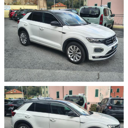
- Certificazione Chilometrica:
Trasparenza totale. I km sono
certificati in fattura e sottoscritti dal precedente proprietario.
- Igiene Protetta:
Interni lavati e sanificati con trattamento
professionale all’ozono e prodotti specifici a base alcolica.
- Documentazione Trasparente:
Riceverai un certificato delle
lavorazioni eseguite e lo stato d'uso analitico del veicolo.
Nota di Trasparenza:
In Autoborzoli crediamo nell'onestà. I
prezzi esposti possono variare in base alle campagne
promozionali in corso o ai requisiti specifici del cliente.
Nonostante la cura nell'inserimento dei dati, potrebbero
esserci involontarie imprecisioni tecniche; vi invitiamo
pertanto a verificare le caratteristiche dello specifico veicolo
presso la nostra sede.