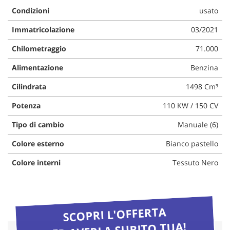
questi
Condizioni
usato
strumenti
Immatricolazione
03/2021
di
tracciamento
Chilometraggio
71.000
si
rimanda
Alimentazione
Benzina
alla
cookie
Cilindrata
1498 Cm³
policy.
Puoi
Potenza
110 KW / 150 CV
rivedere
e
Tipo di cambio
Manuale (6)
modificare
le
Colore esterno
Bianco pastello
tue
Colore interni
Tessuto Nero
scelte
in
qualsiasi
momento.
SCOPRI L'OFFERTA
PER AVERLA SUBITO TUA!