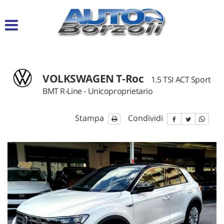
Le
tue
preferenze
di
consenso
VOLKSWAGEN T-Roc
Il
1.5 TSI ACT Sport
seguente
BMT R-Line - Unicoproprietario
pannello
ti
consente
Stampa
Condividi
di
esprimere
le
tue
preferenze
di
consenso
alle
tecnologie
di