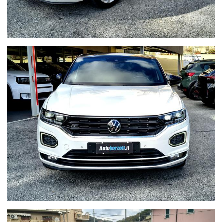
Tecnologia e Infotainment
Sistema Ready2Discover
App-Connect Supporto per Apple CarPlay e Android Auto
Ricezione Radio Digitale DAB+
Sicurezza e Assistenza alla Guida (Adas)
Adaptive Cruise Control (ACC)
Front Assist
Lane Assist
Park Pilot
Rilevatore di stanchezza
WWW.AUTOBORZOLI.IT
Perché scegliere AUTOBORZOLI?
Sappiamo che l’acquisto di un’auto usata è una questione di
fiducia. Per questo, ogni nostra vettura viene consegnata solo
dopo un rigoroso processo di ripristino:
- Zero Pensieri:
Consegniamo l'auto pronta all'uso, evitandoti
inutili soste in officina subito dopo l'acquisto.