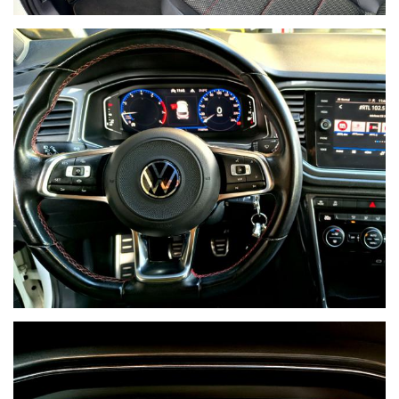
L'AUTO
CHE
CERCHI?
Compila il
modulo e ti
contatteremo
appena l'auto
che cerchi sarà
disponibile