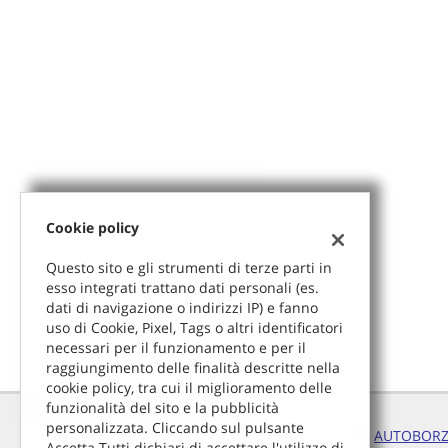
tta
ti
mpre
Cookie necessari
litato
Cookie delle preferenze
Cookie per il miglioramento dell'esperienza utente
Cookie policy
Cookie analitici
Questo sito e gli strumenti di terze parti in
esso integrati trattano dati personali (es.
Cookie di marketing
dati di navigazione o indirizzi IP) e fanno
uso di Cookie, Pixel, Tags o altri identificatori
necessari per il funzionamento e per il
raggiungimento delle finalità descritte nella
cookie policy, tra cui il miglioramento delle
funzionalità del sito e la pubblicità
personalizzata. Cliccando sul pulsante
AUTOBORZ
Accetta Tutti dichiari di accettare l'utilizzo di