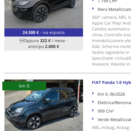
1.199 Cm³
Nero Metallizzat
360° camera, ABS, Air
Apple Car Play/ Andr
Cambio automatico , 
24.500 €
- iva esposta
clima, Controllo tra
Oppure
322 €
/ mese
-
Immobilizzatore elet
anticipo
2.000 €
Dab, Schermo multif
Sedile regolabile in 
Specchietti richiudi
Vivavoce, Volante in
FIAT Panda 1.0 Hy
km 0
Km 0, 06/2026
Elettrica/Benzina
999 Cm³
Verde Metallizza
ABS, Airbag, Airbag P