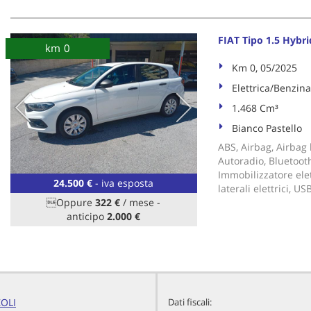
FIAT Tipo 1.5 Hyb
km 0
Km 0, 05/2025
Elettrica/Benzina
1.468 Cm³
Bianco Pastello
ABS, Airbag, Airbag l
Autoradio, Bluetooth
Immobilizzatore elet
24.500 €
- iva esposta
laterali elettrici, U
Oppure
322 €
/ mese
-
anticipo
2.000 €
OLI
Dati fiscali: