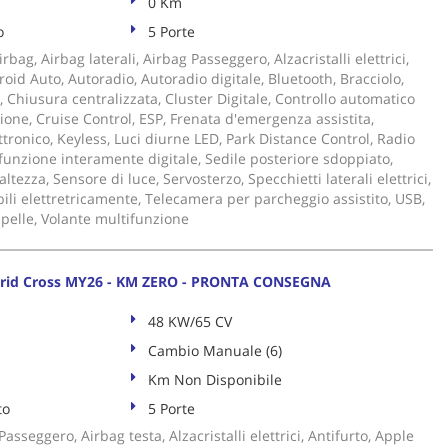
0 Km
o
5 Porte
bag, Airbag laterali, Airbag Passeggero, Alzacristalli elettrici,
oid Auto, Autoradio, Autoradio digitale, Bluetooth, Bracciolo,
Chiusura centralizzata, Cluster Digitale, Controllo automatico
zione, Cruise Control, ESP, Frenata d'emergenza assistita,
tronico, Keyless, Luci diurne LED, Park Distance Control, Radio
unzione interamente digitale, Sedile posteriore sdoppiato,
altezza, Sensore di luce, Servosterzo, Specchietti laterali elettrici,
bili elettretricamente, Telecamera per parcheggio assistito, USB,
 pelle, Volante multifunzione
brid Cross MY26 - KM ZERO - PRONTA CONSEGNA
48 KW/65 CV
Cambio Manuale (6)
Km Non Disponibile
to
5 Porte
asseggero, Airbag testa, Alzacristalli elettrici, Antifurto, Apple