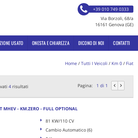
+39 010 749 0333
Via Borzoli, 68/a
16161 Genova (GE)
ZIONE USATO
ONESTA E CHIAREZZA
DICONO DI NOI
CONTATTI
Home
/
Tutti I Veicoli
/
Km 0
/
Fiat
Pagina:
1 di 1
vati
4
risultati
CT MHEV - KM.ZERO - FULL OPTIONAL
81 KW/110 CV
Cambio Automatico (6)