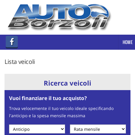
Le
tue
preferenze
di
consenso
HOME
Il
seguente
pannello
Lista veicoli
ti
consente
di
Ricerca veicoli
esprimere
le
tue
Vuoi finanziare il tuo acquisto?
preferenze
di
Trova velocemente il tuo veicolo ideale specificando
consenso
l'anticipo e la spesa mensile massima
alle
tecnologie
di