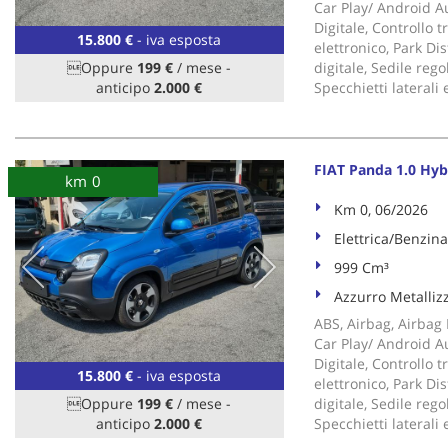
Car Play/ Android Au
Digitale, Controllo 
15.800 €
- iva esposta
elettronico, Park D
Oppure
199 €
/ mese
-
digitale, Sedile rego
anticipo
2.000 €
Specchietti laterali
FIAT Panda 1.0 Hy
km 0
Km 0, 06/2026
Elettrica/Benzina
999 Cm³
Azzurro Metalliz
ABS, Airbag, Airbag P
Car Play/ Android Au
Digitale, Controllo 
15.800 €
- iva esposta
elettronico, Park D
Oppure
199 €
/ mese
-
digitale, Sedile rego
anticipo
2.000 €
Specchietti laterali