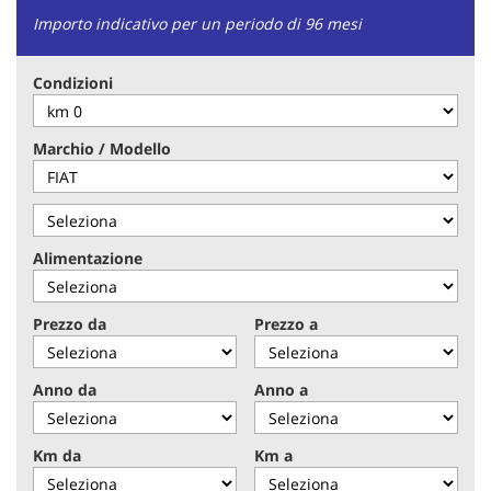
tracciamento
Importo indicativo per un periodo di 96 mesi
che
adottiamo
per
Condizioni
offrire
le
funzionalità
Marchio / Modello
e
svolgere
le
attività
di
Alimentazione
seguito
descritte.
Per
Prezzo da
Prezzo a
ottenere
maggiori
informazioni
Anno da
Anno a
sull'utilità
e
sul
Km da
Km a
funzionamento
di