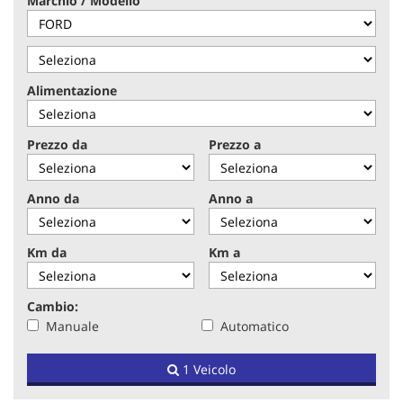
Marchio / Modello
tracciamento
che
adottiamo
per
offrire
Alimentazione
le
funzionalità
e
Prezzo da
Prezzo a
svolgere
le
attività
Anno da
Anno a
di
seguito
descritte.
Km da
Km a
Per
ottenere
maggiori
Cambio:
informazioni
Manuale
Automatico
sull'utilità
e
sul
1 Veicolo
funzionamento
di