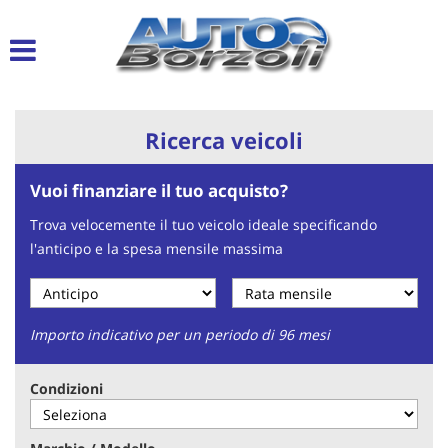
Le
tue
preferenze
di
consenso
Ricerca veicoli
Il
seguente
Vuoi finanziare il tuo acquisto?
pannello
ti
Trova velocemente il tuo veicolo ideale specificando
consente
l'anticipo e la spesa mensile massima
di
esprimere
le
tue
preferenze
Importo indicativo per un periodo di 96 mesi
di
consenso
Condizioni
alle
tecnologie
di