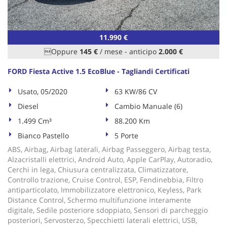
tta
ti
11.990 €
mpre
Cookie necessari
Oppure
145 €
/ mese
-
anticipo
2.000 €
litato
FORD Fiesta Active 1.5 EcoBlue - Tagliandi Certificati
Cookie delle preferenze
Usato, 05/2020
63 KW/86 CV
Cookie per il miglioramento dell'esperienza utente
Diesel
Cambio Manuale (6)
1.499 Cm³
88.200 Km
Cookie analitici
Bianco Pastello
5 Porte
Cookie di marketing
ABS, Airbag, Airbag laterali, Airbag Passeggero, Airbag testa,
Alzacristalli elettrici, Android Auto, Apple CarPlay, Autoradio,
Cerchi in lega, Chiusura centralizzata, Climatizzatore,
Controllo trazione, Cruise Control, ESP, Fendinebbia, Filtro
Leggi
antiparticolato, Immobilizzatore elettronico, Keyless, Park
la
Distance Control, Schermo multifunzione interamente
cookie
digitale, Sedile posteriore sdoppiato, Sensori di parcheggio
policy
posteriori, Servosterzo, Specchietti laterali elettrici, USB,