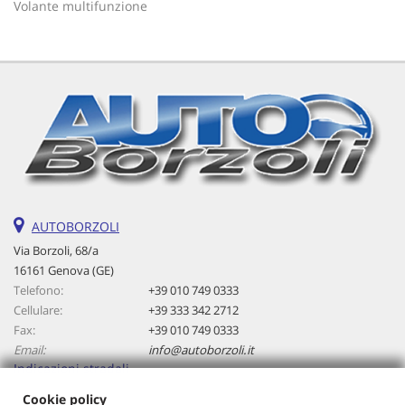
Volante multifunzione
Salva
le
impostazioni
AUTOBORZOLI
Via Borzoli, 68/a
16161 Genova (GE)
Telefono:
+39 010 749 0333
Cellulare:
+39 333 342 2712
Fax:
+39 010 749 0333
Email:
info@autoborzoli.it
Indicazioni stradali
Cookie policy