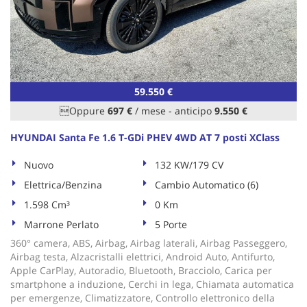
59.550 €
Oppure
697 €
/ mese
-
anticipo
9.550 €
HYUNDAI Santa Fe 1.6 T-GDi PHEV 4WD AT 7 posti XClass
Nuovo
132 KW/179 CV
Elettrica/Benzina
Cambio Automatico (6)
1.598 Cm³
0 Km
Marrone Perlato
5 Porte
360° camera, ABS, Airbag, Airbag laterali, Airbag Passeggero,
Airbag testa, Alzacristalli elettrici, Android Auto, Antifurto,
Apple CarPlay, Autoradio, Bluetooth, Bracciolo, Carica per
smartphone a induzione, Cerchi in lega, Chiamata automatica
per emergenze, Climatizzatore, Controllo elettronico della