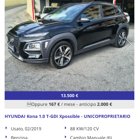
Salva
le
impostazioni
13.500 €
Oppure
167 €
/ mese
-
anticipo
2.000 €
HYUNDAI Kona 1.0 T-GDI Xpossible - UNICOPROPRIETARIO
Usato, 02/2019
88 KW/120 CV
Benzina
Cambio Manuale (6)