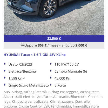
23.500 €
Oppure
308 €
/ mese
-
anticipo
2.000 €
HYUNDAI Tucson 1.6 T-GDI 48V XLine
Usato, 03/2023
110 KW/150 CV
Elettrica/Benzina
Cambio Manuale (6)
1.598 Cm³
45.000 Km
Grigio Scuro Metallizzato
5 Porte
ABS, Airbag, Airbag laterali, Airbag Passeggero, Airbag testa,
Alzacristalli elettrici, Antifurto, Autoradio, Bluetooth, Cerchi in
lega, Chiusura centralizzata, Climatizzatore, Controllo
trazione, Cruise Control, ESP, Fendinebbia, Immobilizzatore