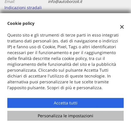
Email:
info@autoborzoli.it
Indicazioni stradali
Cookie policy
Dati fiscali:
Autoborzoli Di Cavallaro Antonino
Questo sito e gli strumenti di terze parti in esso integrati
trattano dati personali (es. dati di navigazione o indirizzi
Via Borzoli, 68/a, Genova (GE)
IP) e fanno uso di Cookie, Pixel, Tags o altri identificatori
C.F/P.IVA:
01153970106
necessari per il funzionamento e per il raggiungimento
Registro delle imprese:
GE
delle finalità descritte nella cookie policy, tra cui il
miglioramento delle funzionalità del sito e la pubblicità
personalizzata. Cliccando sul pulsante Accetta Tutti
dichiari di accettare l'utilizzo di queste tecnologie. In
alternativa puoi personalizzare le tue scelte tramite
l'apposito pulsante. Scopri di più e personalizza.
Accetta tutti
Copyright © 2026 GestionaleAuto.com S.r.l., Tutti i diritti
riservati -
Leggi l'informativa sulla privacy
-
Cookie Policy
Personalizza le impostazioni
Sito creato da:
GestionaleAuto.com