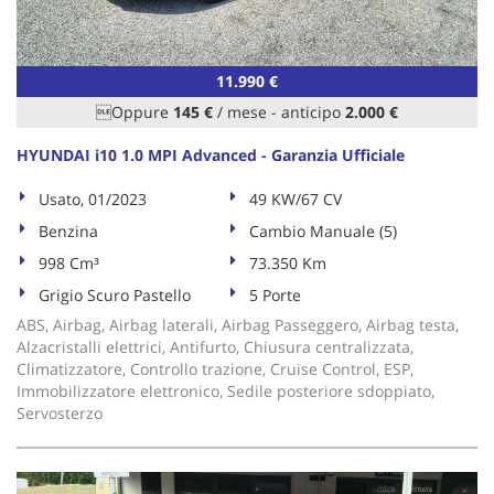
tta
ti
11.990 €
mpre
Cookie necessari
Oppure
145 €
/ mese
-
anticipo
2.000 €
litato
HYUNDAI i10 1.0 MPI Advanced - Garanzia Ufficiale
Cookie delle preferenze
Usato, 01/2023
49 KW/67 CV
Cookie per il miglioramento dell'esperienza utente
Benzina
Cambio Manuale (5)
998 Cm³
73.350 Km
Cookie analitici
Grigio Scuro Pastello
5 Porte
Cookie di marketing
ABS, Airbag, Airbag laterali, Airbag Passeggero, Airbag testa,
Alzacristalli elettrici, Antifurto, Chiusura centralizzata,
Climatizzatore, Controllo trazione, Cruise Control, ESP,
Immobilizzatore elettronico, Sedile posteriore sdoppiato,
Leggi
Servosterzo
la
cookie
policy