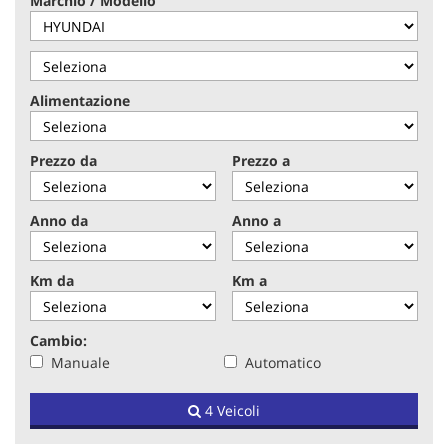
Marchio / Modello
tracciamento
che
adottiamo
per
offrire
Alimentazione
le
funzionalità
e
Prezzo da
Prezzo a
svolgere
le
attività
Anno da
Anno a
di
seguito
descritte.
Km da
Km a
Per
ottenere
maggiori
Cambio:
informazioni
Manuale
Automatico
sull'utilità
e
sul
4 Veicoli
funzionamento
di