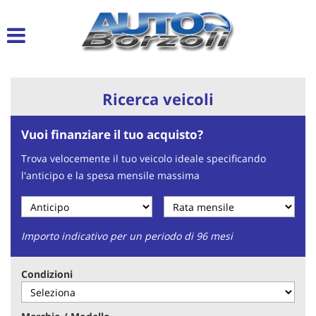
Le
tue
preferenze
di
consenso
Ricerca veicoli
Il
seguente
Vuoi finanziare il tuo acquisto?
pannello
ti
Trova velocemente il tuo veicolo ideale specificando
consente
l'anticipo e la spesa mensile massima
di
esprimere
le
tue
preferenze
Importo indicativo per un periodo di 96 mesi
di
consenso
Condizioni
alle
tecnologie
di