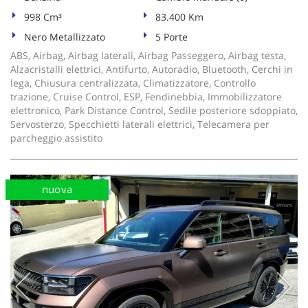
998 Cm³
83.400 Km
Nero Metallizzato
5 Porte
ABS, Airbag, Airbag laterali, Airbag Passeggero, Airbag testa,
Alzacristalli elettrici, Antifurto, Autoradio, Bluetooth, Cerchi in
lega, Chiusura centralizzata, Climatizzatore, Controllo
trazione, Cruise Control, ESP, Fendinebbia, Immobilizzatore
elettronico, Park Distance Control, Sedile posteriore sdoppiato,
Servosterzo, Specchietti laterali elettrici, Telecamera per
parcheggio assistito
nuova