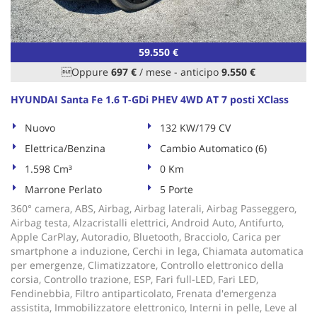
tta
ti
59.550 €
mpre
Cookie necessari
Oppure
697 €
/ mese
-
anticipo
9.550 €
litato
HYUNDAI Santa Fe 1.6 T-GDi PHEV 4WD AT 7 posti XClass
Cookie delle preferenze
Nuovo
132 KW/179 CV
Cookie per il miglioramento dell'esperienza utente
Elettrica/Benzina
Cambio Automatico (6)
1.598 Cm³
0 Km
Cookie analitici
Marrone Perlato
5 Porte
Cookie di marketing
360° camera, ABS, Airbag, Airbag laterali, Airbag Passeggero,
Airbag testa, Alzacristalli elettrici, Android Auto, Antifurto,
Apple CarPlay, Autoradio, Bluetooth, Bracciolo, Carica per
smartphone a induzione, Cerchi in lega, Chiamata automatica
Leggi
per emergenze, Climatizzatore, Controllo elettronico della
la
corsia, Controllo trazione, ESP, Fari full-LED, Fari LED,
cookie
Fendinebbia, Filtro antiparticolato, Frenata d'emergenza
policy
assistita, Immobilizzatore elettronico, Interni in pelle, Leve al