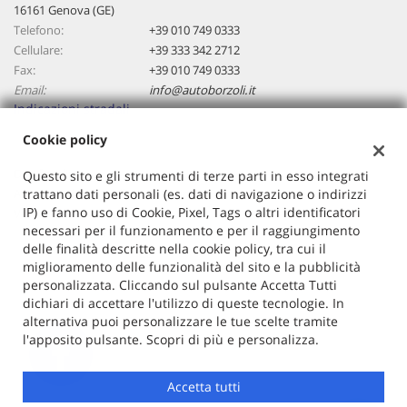
16161 Genova (GE)
Telefono:
+39 010 749 0333
Cellulare:
+39 333 342 2712
Fax:
+39 010 749 0333
Email:
info@autoborzoli.it
Indicazioni stradali
Cookie policy
Dati fiscali:
Questo sito e gli strumenti di terze parti in esso integrati
Autoborzoli Di Cavallaro Antonino
trattano dati personali (es. dati di navigazione o indirizzi
IP) e fanno uso di Cookie, Pixel, Tags o altri identificatori
Via Borzoli, 68/a, Genova (GE)
necessari per il funzionamento e per il raggiungimento
C.F/P.IVA:
01153970106
delle finalità descritte nella cookie policy, tra cui il
Registro delle imprese:
GE
miglioramento delle funzionalità del sito e la pubblicità
personalizzata. Cliccando sul pulsante Accetta Tutti
dichiari di accettare l'utilizzo di queste tecnologie. In
alternativa puoi personalizzare le tue scelte tramite
l'apposito pulsante. Scopri di più e personalizza.
Accetta tutti