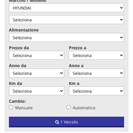
Marchio / Modello
tracciamento
che
adottiamo
per
offrire
Alimentazione
le
funzionalità
e
Prezzo da
Prezzo a
svolgere
le
attività
Anno da
Anno a
di
seguito
descritte.
Km da
Km a
Per
ottenere
maggiori
Cambio:
informazioni
Manuale
Automatico
sull'utilità
e
sul
1 Veicolo
funzionamento
di