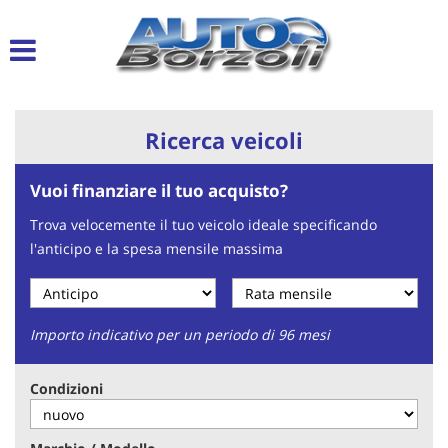
Le
tue
preferenze
di
consenso
Ricerca veicoli
Il
seguente
Vuoi finanziare il tuo acquisto?
pannello
ti
Trova velocemente il tuo veicolo ideale specificando
consente
l'anticipo e la spesa mensile massima
di
esprimere
le
tue
preferenze
Importo indicativo per un periodo di 96 mesi
di
consenso
Condizioni
alle
tecnologie
di