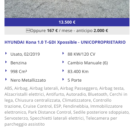
tta
ti
13.500 €
mpre
Cookie necessari
Oppure
167 €
/ mese
-
anticipo
2.000 €
litato
HYUNDAI Kona 1.0 T-GDI Xpossible - UNICOPROPRIETARIO
Cookie delle preferenze
Usato, 02/2019
88 KW/120 CV
Cookie per il miglioramento dell'esperienza utente
Benzina
Cambio Manuale (6)
998 Cm³
83.400 Km
Cookie analitici
Nero Metallizzato
5 Porte
Cookie di marketing
ABS, Airbag, Airbag laterali, Airbag Passeggero, Airbag testa,
Alzacristalli elettrici, Antifurto, Autoradio, Bluetooth, Cerchi in
lega, Chiusura centralizzata, Climatizzatore, Controllo
trazione, Cruise Control, ESP, Fendinebbia, Immobilizzatore
Leggi
elettronico, Park Distance Control, Sedile posteriore sdoppiato,
la
Servosterzo, Specchietti laterali elettrici, Telecamera per
cookie
parcheggio assistito
policy