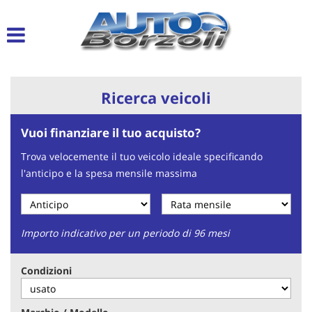
Le
tue
preferenze
di
consenso
Ricerca veicoli
Il
seguente
Vuoi finanziare il tuo acquisto?
pannello
ti
Trova velocemente il tuo veicolo ideale specificando
consente
l'anticipo e la spesa mensile massima
di
esprimere
le
tue
preferenze
Importo indicativo per un periodo di 96 mesi
di
consenso
Condizioni
alle
tecnologie
di