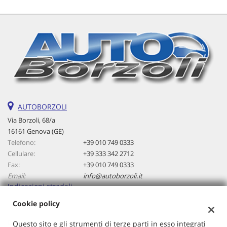
Salva
le
impostazioni
AUTOBORZOLI
Via Borzoli, 68/a
16161 Genova (GE)
Telefono:
+39 010 749 0333
Cellulare:
+39 333 342 2712
Fax:
+39 010 749 0333
Email:
info@autoborzoli.it
Indicazioni stradali
Cookie policy
Dati fiscali:
Questo sito e gli strumenti di terze parti in esso integrati