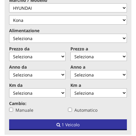
Marchio / Modello
tracciamento
che
adottiamo
per
offrire
Alimentazione
le
funzionalità
e
Prezzo da
Prezzo a
svolgere
le
attività
Anno da
Anno a
di
seguito
descritte.
Km da
Km a
Per
ottenere
maggiori
Cambio:
informazioni
Manuale
Automatico
sull'utilità
e
sul
1 Veicolo
funzionamento
di