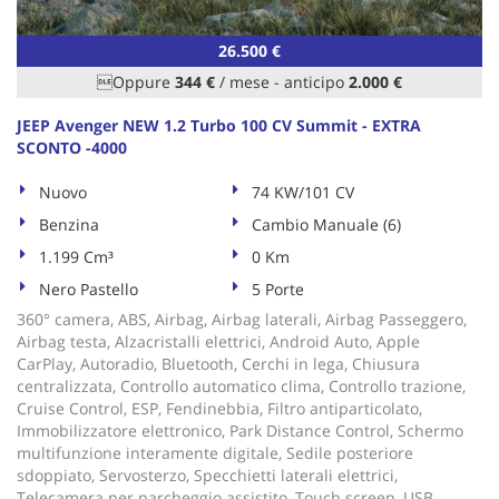
26.500 €
Oppure
344 €
/ mese
-
anticipo
2.000 €
JEEP Avenger NEW 1.2 Turbo 100 CV Summit - EXTRA
SCONTO -4000
Nuovo
74 KW/101 CV
Benzina
Cambio Manuale (6)
1.199 Cm³
0 Km
Nero Pastello
5 Porte
360° camera, ABS, Airbag, Airbag laterali, Airbag Passeggero,
Airbag testa, Alzacristalli elettrici, Android Auto, Apple
CarPlay, Autoradio, Bluetooth, Cerchi in lega, Chiusura
centralizzata, Controllo automatico clima, Controllo trazione,
Cruise Control, ESP, Fendinebbia, Filtro antiparticolato,
Immobilizzatore elettronico, Park Distance Control, Schermo
multifunzione interamente digitale, Sedile posteriore
sdoppiato, Servosterzo, Specchietti laterali elettrici,
Telecamera per parcheggio assistito, Touch screen, USB,