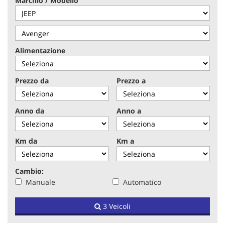
Marchio / Modello
tracciamento
che
adottiamo
per
offrire
Alimentazione
le
funzionalità
e
Prezzo da
Prezzo a
svolgere
le
attività
Anno da
Anno a
di
seguito
descritte.
Km da
Km a
Per
ottenere
maggiori
Cambio:
informazioni
Manuale
Automatico
sull'utilità
e
sul
3 Veicoli
funzionamento
di