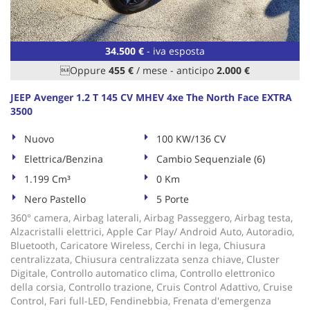
tta
ti
34.500 €
- iva esposta
mpre
Cookie necessari
Oppure
455 €
/ mese
-
anticipo
2.000 €
litato
JEEP Avenger 1.2 T 145 CV MHEV 4xe The North Face EXTRA
Cookie delle preferenze
3500
Cookie per il miglioramento dell'esperienza utente
Nuovo
100 KW/136 CV
Elettrica/Benzina
Cambio Sequenziale (6)
Cookie analitici
1.199 Cm³
0 Km
Nero Pastello
5 Porte
Cookie di marketing
360° camera, Airbag laterali, Airbag Passeggero, Airbag testa,
Alzacristalli elettrici, Apple Car Play/ Android Auto, Autoradio,
Bluetooth, Caricatore Wireless, Cerchi in lega, Chiusura
Leggi
centralizzata, Chiusura centralizzata senza chiave, Cluster
la
Digitale, Controllo automatico clima, Controllo elettronico
cookie
della corsia, Controllo trazione, Cruis Control Adattivo, Cruise
policy
Control, Fari full-LED, Fendinebbia, Frenata d'emergenza