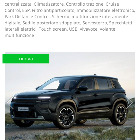
centralizzata, Climatizzatore, Controllo trazione, Cruise
Control, ESP, Filtro antiparticolato, Immobilizzatore elettronico,
Park Distance Control, Schermo multifunzione interamente
digitale, Sedile posteriore sdoppiato, Servosterzo, Specchietti
laterali elettrici, Touch screen, USB, Vivavoce, Volante
multifunzione
nuova