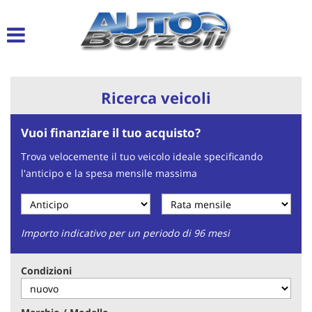
Le
tue
preferenze
di
consenso
Ricerca veicoli
Il
seguente
Vuoi finanziare il tuo acquisto?
pannello
ti
Trova velocemente il tuo veicolo ideale specificando
consente
l'anticipo e la spesa mensile massima
di
esprimere
le
tue
preferenze
Importo indicativo per un periodo di 96 mesi
di
consenso
Condizioni
alle
tecnologie
di