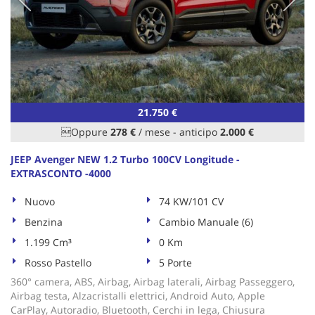
21.750 €
Oppure
278 €
/ mese
-
anticipo
2.000 €
JEEP Avenger NEW 1.2 Turbo 100CV Longitude -
EXTRASCONTO -4000
Nuovo
74 KW/101 CV
Benzina
Cambio Manuale (6)
1.199 Cm³
0 Km
Rosso Pastello
5 Porte
360° camera, ABS, Airbag, Airbag laterali, Airbag Passeggero,
Airbag testa, Alzacristalli elettrici, Android Auto, Apple
CarPlay, Autoradio, Bluetooth, Cerchi in lega, Chiusura