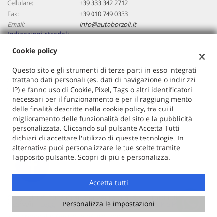
Cellulare:
+39 333 342 2712
Salva
Fax:
+39 010 749 0333
le
Email:
info@autoborzoli.it
impostazioni
Indicazioni stradali
Cookie policy
Dati fiscali:
Questo sito e gli strumenti di terze parti in esso integrati
Autoborzoli Di Cavallaro Antonino
trattano dati personali (es. dati di navigazione o indirizzi
IP) e fanno uso di Cookie, Pixel, Tags o altri identificatori
Via Borzoli, 68/a, Genova (GE)
necessari per il funzionamento e per il raggiungimento
C.F/P.IVA:
01153970106
delle finalità descritte nella cookie policy, tra cui il
Registro delle imprese:
GE
miglioramento delle funzionalità del sito e la pubblicità
personalizzata. Cliccando sul pulsante Accetta Tutti
dichiari di accettare l'utilizzo di queste tecnologie. In
alternativa puoi personalizzare le tue scelte tramite
l'apposito pulsante. Scopri di più e personalizza.
Accetta tutti
Copyright © 2026 GestionaleAuto.com S.r.l., Tutti i diritti
Personalizza le impostazioni
riservati -
Leggi l'informativa sulla privacy
-
Cookie Policy
Sito creato da:
GestionaleAuto.com