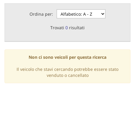
questi
strumenti
Ordina per:
di
tracciamento
Trovati
0
risultati
si
rimanda
alla
cookie
policy.
Non ci sono veicoli per questa ricerca
Puoi
rivedere
Il veicolo che stavi cercando potrebbe essere stato
e
venduto o cancellato
modificare
le
tue
scelte
in
qualsiasi
momento.