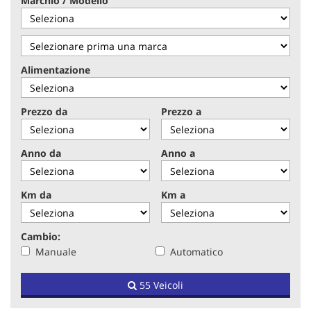
Marchio / Modello
tracciamento
che
adottiamo
per
offrire
Alimentazione
le
funzionalità
e
Prezzo da
Prezzo a
svolgere
le
attività
Anno da
Anno a
di
seguito
descritte.
Km da
Km a
Per
ottenere
maggiori
Cambio:
informazioni
Manuale
Automatico
sull'utilità
e
sul
55 Veicoli
funzionamento
di