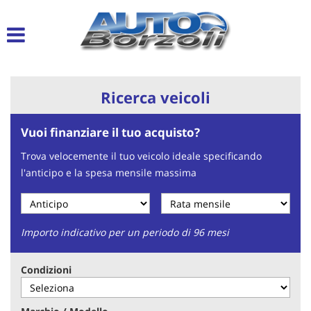
Le
tue
preferenze
di
consenso
Ricerca veicoli
Il
seguente
Vuoi finanziare il tuo acquisto?
pannello
ti
Trova velocemente il tuo veicolo ideale specificando
consente
l'anticipo e la spesa mensile massima
di
esprimere
le
tue
preferenze
Importo indicativo per un periodo di 96 mesi
di
consenso
Condizioni
alle
tecnologie
di