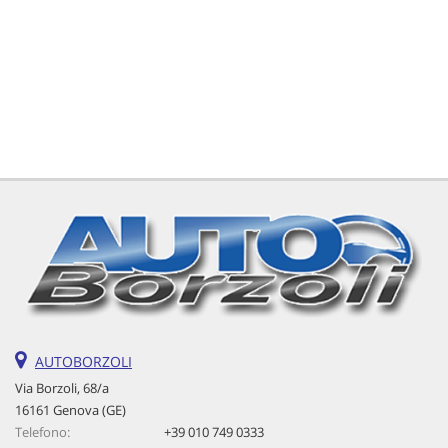
tta
ti
mpre
Cookie necessari
litato
Cookie delle preferenze
Cookie per il miglioramento dell'esperienza utente
Cookie analitici
Cookie di marketing
Leggi
AUTOBORZOLI
la
Via Borzoli, 68/a
cookie
16161 Genova (GE)
policy
Telefono:
+39 010 749 0333