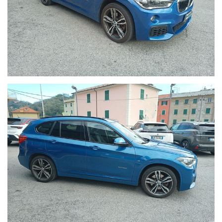
esegue sulle vetture un lavaggio totale degli interni e
esterni.
IGIENIZZIAMO E SANIFICHIAMO TUTTE LE AUTO CON
TRATTAMENTO CON OZONO, laviamo tutte le parti plastiche
con appositi prodotti a base di alcol.
Il nostro servizio cerca di soddisfare al massimo il cliente,
tenendo alti gli standard qualitativi per l'acquisto di un’auto
usata.
N.B: Qualora fossero presenti imprecisioni causate dalla non
uniformità dei dati pubblicati dai diversi portali, o dal
nostro sito internet, invitiamo a verificare le caratteristiche
dello specifico veicolo presso la nostra rete vendita .
Fedeli ai nostri valori di Onestà e Chiarezza controlliamo e
certifichiamo i km di ogni auto in vendita nel nostro
autosalone, con la possibilità di accesso a storici interventi
manutenzione e fatture ( nel caso fossero presenti )
.Evidenziamo il chilometraggio dell'auto nella fattura di
acquisto e per tutelare meglio il futuro cliente facciamo