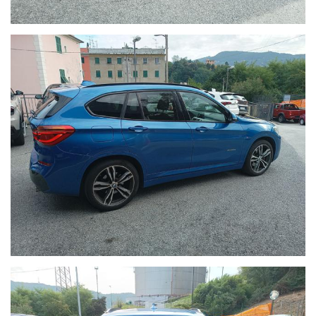
indicare e sottoscrivere sull'atto di vendita al momento del
consegna dal precedente proprietario i chilometri .
I prezzi indicati sul nostro sito , possono variare a seconda
della campagna in essere di casa madre , in base ai requisiti
dei clienti
Tutto questo per dare ulteriore segno di trasparenza a tutti
i nostri clienti