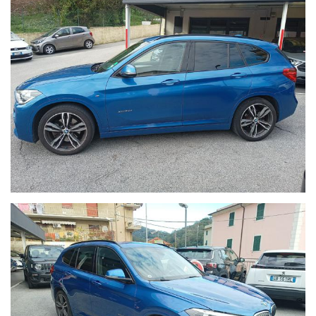
SENSORI DI PACHEGGIO POSTERIORI
BAGAGLIAIO ELETTRICO
FENDINEBBIA
SPECCHIETTI RICHIUDIBILI ELETTRICAMENTE
CRUIS CONTROL
AUTORADIO DIGITALE BLUETOOTH VIVAVOCE
ALLESTIMENTO SPORTIVO MSPORT
VISITA IL SITO INTERNET CON TUTTE LE NOSTRE PROPOSTE:
WWW.AUTOBORZOLI.IT
La ditta AUTOBORZOLI dedica molte risorse per il ripristino
dell'automobile prima della consegna, questo trattamento
evita all'acquirente futuro di dover recarsi presso officine
dovendo spendere altri soldi.
La ditta AUTOBORZOLI rilascerà un certificato di
attestazione dei lavori eseguiti e uno stato d'uso dell'auto al
momento dell'acquisto.
Oltre al programma manutenzione la ditta autoborzoli