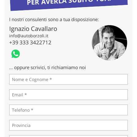
tta
ti
I nostri consulenti sono a tua disposizione:
mpre
Cookie necessari
Ignazio Cavallaro
litato
info@autoborzoli.it
+39 333 3422712
Cookie delle preferenze
Cookie per il miglioramento dell'esperienza utente
... oppure scrivici, ti richiamiamo noi
Cookie analitici
Cookie di marketing
Leggi
la
cookie
policy