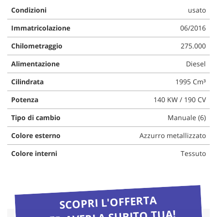
questi
Condizioni
usato
strumenti
Immatricolazione
06/2016
di
tracciamento
Chilometraggio
275.000
si
rimanda
Alimentazione
Diesel
alla
cookie
Cilindrata
1995 Cm³
policy.
Puoi
Potenza
140 KW / 190 CV
rivedere
e
Tipo di cambio
Manuale (6)
modificare
le
Colore esterno
Azzurro metallizzato
tue
Colore interni
Tessuto
scelte
in
qualsiasi
momento.
SCOPRI L'OFFERTA
PER AVERLA SUBITO TUA!