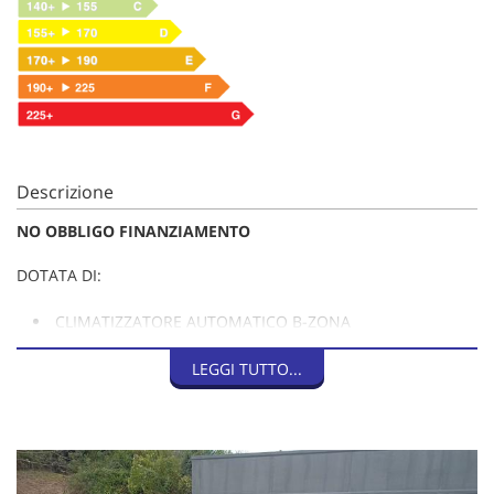
Descrizione
NO OBBLIGO FINANZIAMENTO
DOTATA DI:
CLIMATIZZATORE AUTOMATICO B-ZONA
NAVIGATORE SATELLITARE
LEGGI TUTTO...
FARI LED
CAMBIO AUTOMATICO
SENSORI LUCI
SENSORI PIOGGIA
SENSORI DI PARCHEGGIO ANTERIORI