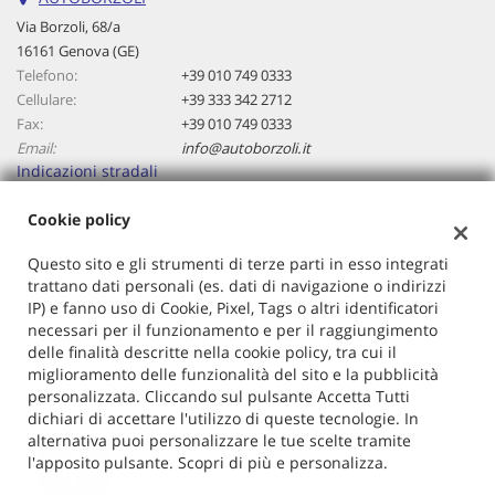
questi
Via Borzoli, 68/a
strumenti
16161 Genova (GE)
di
Telefono:
+39 010 749 0333
tracciamento
Cellulare:
+39 333 342 2712
si
Fax:
+39 010 749 0333
rimanda
Email:
info@autoborzoli.it
alla
Indicazioni stradali
cookie
policy.
Cookie policy
Puoi
rivedere
Dati fiscali:
Questo sito e gli strumenti di terze parti in esso integrati
e
Autoborzoli Di Cavallaro Antonino
trattano dati personali (es. dati di navigazione o indirizzi
modificare
Via Borzoli, 68/a, Genova (GE)
IP) e fanno uso di Cookie, Pixel, Tags o altri identificatori
le
C.F/P.IVA:
01153970106
necessari per il funzionamento e per il raggiungimento
tue
Registro delle imprese:
GE
delle finalità descritte nella cookie policy, tra cui il
scelte
miglioramento delle funzionalità del sito e la pubblicità
in
personalizzata. Cliccando sul pulsante Accetta Tutti
qualsiasi
dichiari di accettare l'utilizzo di queste tecnologie. In
momento.
alternativa puoi personalizzare le tue scelte tramite
l'apposito pulsante. Scopri di più e personalizza.