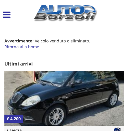
Le
tue
preferenze
di
consenso
Avvertimento:
Veicolo venduto o eliminato.
Il
Ritorna alla home
seguente
pannello
ti
Ultimi arrivi
consente
di
esprimere
le
tue
preferenze
di
consenso
alle
€ 4.200
€
tecnologie
di
LANCIA