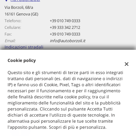
questi
Via Borzoli, 68/a
strumenti
16161 Genova (GE)
di
Telefono:
+39 010 749 0333
tracciamento
Cellulare:
+39 333 342 2712
si
Fax:
+39 010 749 0333
rimanda
Email:
info@autoborzoli.it
alla
Indicazioni stradali
cookie
policy.
Cookie policy
Puoi
rivedere
Dati fiscali:
Questo sito e gli strumenti di terze parti in esso integrati
e
Autoborzoli Di Cavallaro Antonino
trattano dati personali (es. dati di navigazione o indirizzi
modificare
Via Borzoli, 68/a, Genova (GE)
IP) e fanno uso di Cookie, Pixel, Tags o altri identificatori
le
C.F/P.IVA:
01153970106
necessari per il funzionamento e per il raggiungimento
tue
Registro delle imprese:
GE
delle finalità descritte nella cookie policy, tra cui il
scelte
miglioramento delle funzionalità del sito e la pubblicità
in
personalizzata. Cliccando sul pulsante Accetta Tutti
qualsiasi
dichiari di accettare l'utilizzo di queste tecnologie. In
momento.
alternativa puoi personalizzare le tue scelte tramite
l'apposito pulsante. Scopri di più e personalizza.