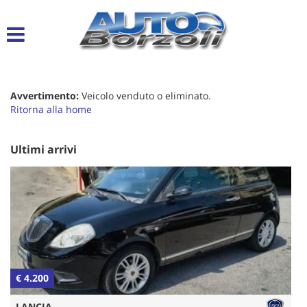
Le
tue
preferenze
di
consenso
Avvertimento:
Veicolo venduto o eliminato.
Il
Ritorna alla home
seguente
pannello
ti
Ultimi arrivi
consente
di
esprimere
le
tue
preferenze
di
consenso
alle
€ 4.200
€
tecnologie
di
LANCIA