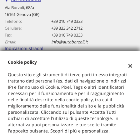
questi
Via Borzoli, 68/a
strumenti
16161 Genova (GE)
di
Telefono:
+39 010 749 0333
tracciamento
Cellulare:
+39 333 342 2712
si
Fax:
+39 010 749 0333
rimanda
Email:
info@autoborzoli.it
alla
Indicazioni stradali
cookie
policy.
Cookie policy
Puoi
rivedere
Dati fiscali:
Questo sito e gli strumenti di terze parti in esso integrati
e
Autoborzoli Di Cavallaro Antonino
trattano dati personali (es. dati di navigazione o indirizzi
modificare
Via Borzoli, 68/a, Genova (GE)
IP) e fanno uso di Cookie, Pixel, Tags o altri identificatori
le
C.F/P.IVA:
01153970106
necessari per il funzionamento e per il raggiungimento
tue
Registro delle imprese:
GE
delle finalità descritte nella cookie policy, tra cui il
scelte
miglioramento delle funzionalità del sito e la pubblicità
in
personalizzata. Cliccando sul pulsante Accetta Tutti
qualsiasi
dichiari di accettare l'utilizzo di queste tecnologie. In
momento.
alternativa puoi personalizzare le tue scelte tramite
l'apposito pulsante. Scopri di più e personalizza.