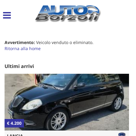
Le
tue
preferenze
di
consenso
Avvertimento:
Veicolo venduto o eliminato.
Il
Ritorna alla home
seguente
pannello
ti
Ultimi arrivi
consente
di
esprimere
le
tue
preferenze
di
consenso
alle
€ 4.200
€
tecnologie
di
LANCIA