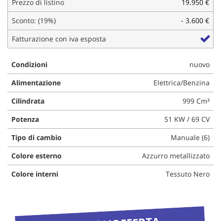
Prezzo di listino
19.950 €
questi
strumenti
Sconto: (19%)
- 3.600 €
di
Fatturazione con iva esposta
tracciamento
si
rimanda
Condizioni
nuovo
alla
cookie
Alimentazione
Elettrica/Benzina
policy.
Puoi
Cilindrata
999 Cm³
rivedere
e
Potenza
51 KW / 69 CV
modificare
Tipo di cambio
Manuale (6)
le
tue
Colore esterno
Azzurro metallizzato
scelte
in
Colore interni
Tessuto Nero
qualsiasi
momento.