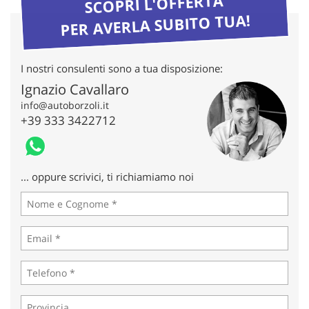
SCOPRI L'OFFERTA
tta
ti
PER AVERLA SUBITO TUA!
mpre
Cookie necessari
I nostri consulenti sono a tua disposizione:
litato
Ignazio Cavallaro
Cookie delle preferenze
info@autoborzoli.it
+39 333 3422712
Cookie per il miglioramento dell'esperienza utente
Cookie analitici
... oppure scrivici, ti richiamiamo noi
Cookie di marketing
Leggi
la
cookie
policy