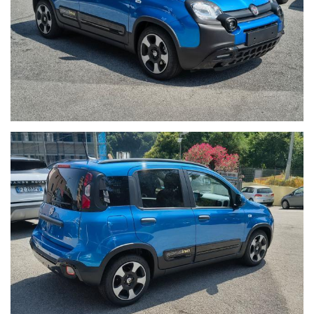
Cruise Control e limitatore di velocità
Sensori di parcheggio posteriori
Airbag anteriori, laterali e a tendina
Controllo elettronico della stabilità (ESP) con Hill Holder
WWW.AUTOBORZOLI.IT
Perché scegliere AUTOBORZOLI?
Sappiamo che l’acquisto di un’auto usata è una questione di
fiducia. Per questo, ogni nostra vettura viene consegnata solo
dopo un rigoroso processo di ripristino:
- Zero Pensieri:
Consegniamo l'auto pronta all'uso, evitandoti
inutili soste in officina subito dopo l'acquisto.
- Certificazione Chilometrica:
Trasparenza totale. I km sono
certificati in fattura e sottoscritti dal precedente proprietario.
- Igiene Protetta:
Interni lavati e sanificati con trattamento
professionale all’ozono e prodotti specifici a base alcolica.
- Documentazione Trasparente:
Riceverai un certificato delle