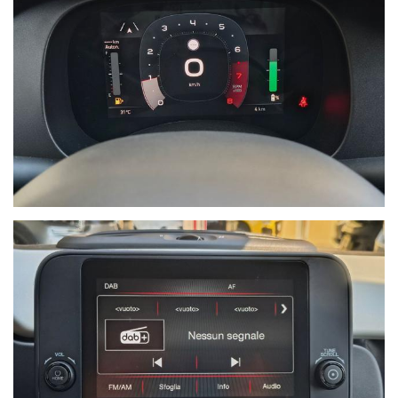
Ho letto e accetto
l'informativa privacy
*
Acconsento al trattamento dei
miei dati per finalità di
marketing
Invia
Queste informazioni non saranno