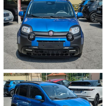
finestrino laterale.
Interni & Comfort
Omologazione 5 posti con 3° poggiatesta posteriore
Sedili in filato riciclato Seaqual®
Sedile guida regolabile in altezza
Specchietti regolabili elettricamente e riscaldabili
Volante multifunzione con comandi audio/telefono integrati.
Climatizzatore manuale sensore pioggia e sensore luci
Infotainment & Tecnologia
Cluster digitale da 7"
Radio Touchscreen DAB da 7".
Apple CarPlay e Android Auto (via cavo/wireless) e Bluetooth
Sicurezza & ADAS
Frenata automatica d'emergenza
Mantenimento attivo della carreggiata
Riconoscimento della segnaletica stradale
Rilevatore di stanchezza del conducente NOVITA'