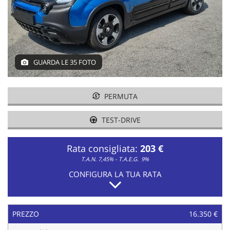
tracciamento
che
adottiamo
per
offrire
le
GUARDA LE 35 FOTO
funzionalità
e
svolgere
le
PERMUTA
attività
di
TEST-DRIVE
seguito
descritte.
Rata consigliata:
203 €
Per
ottenere
T.A.N. 7,45% - T.A.E.G.
9%
maggiori
CONFIGURA LA TUA RATA
informazioni
sull'utilità
e
sul
PREZZO
16.350 €
funzionamento
di