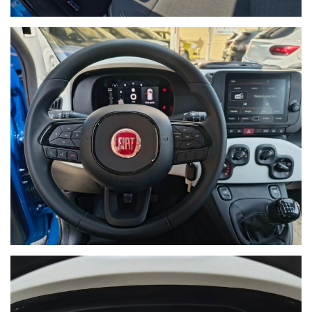
NON HAI TROVATO
L'AUTO CHE CERCHI?
Compila il modulo e ti
contatteremo appena l'auto che
cerchi sarà disponibile