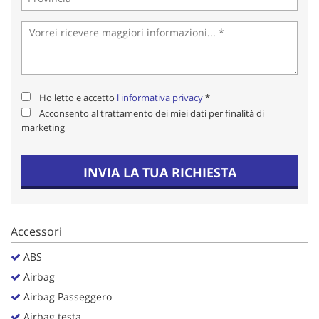
Salva
le
impostazioni
Ho letto e accetto
l'informativa privacy
*
Acconsento al trattamento dei miei dati per finalità di
marketing
INVIA LA TUA RICHIESTA
Accessori
ABS
Airbag
Airbag Passeggero
Airbag testa