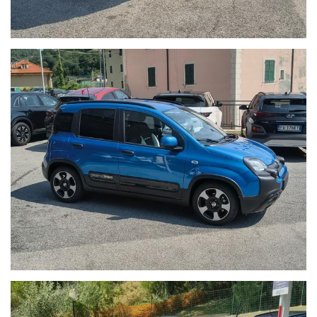
lavorazioni eseguite e lo stato d'uso analitico del veicolo.
Nota di Trasparenza:
In Autoborzoli crediamo nell'onestà. I
prezzi esposti possono variare in base alle campagne
promozionali in corso o ai requisiti specifici del cliente.
Nonostante la cura nell'inserimento dei dati, potrebbero
esserci involontarie imprecisioni tecniche; vi invitiamo
pertanto a verificare le caratteristiche dello specifico veicolo
presso la nostra sede.