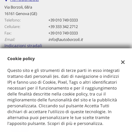
questi
Via Borzoli, 68/a
strumenti
16161 Genova (GE)
di
Telefono:
+39 010 749 0333
tracciamento
Cellulare:
+39 333 342 2712
si
Fax:
+39 010 749 0333
rimanda
Email:
info@autoborzoli.it
alla
Indicazioni stradali
cookie
policy.
Cookie policy
Puoi
rivedere
Dati fiscali:
Questo sito e gli strumenti di terze parti in esso integrati
e
Autoborzoli Di Cavallaro Antonino
trattano dati personali (es. dati di navigazione o indirizzi
modificare
Via Borzoli, 68/a, Genova (GE)
IP) e fanno uso di Cookie, Pixel, Tags o altri identificatori
le
C.F/P.IVA:
01153970106
necessari per il funzionamento e per il raggiungimento
tue
Registro delle imprese:
GE
delle finalità descritte nella cookie policy, tra cui il
scelte
miglioramento delle funzionalità del sito e la pubblicità
in
personalizzata. Cliccando sul pulsante Accetta Tutti
qualsiasi
dichiari di accettare l'utilizzo di queste tecnologie. In
momento.
alternativa puoi personalizzare le tue scelte tramite
l'apposito pulsante. Scopri di più e personalizza.