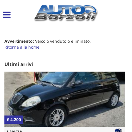
Le
tue
preferenze
di
consenso
Avvertimento:
Veicolo venduto o eliminato.
Il
Ritorna alla home
seguente
pannello
ti
Ultimi arrivi
consente
di
esprimere
le
tue
preferenze
di
consenso
alle
€ 4.200
€
tecnologie
di
LANCIA