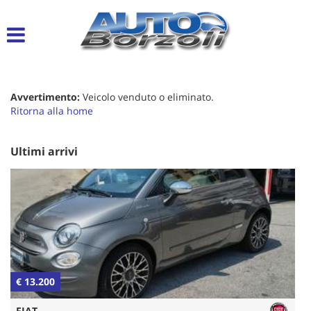
Le
tue
preferenze
di
consenso
Avvertimento:
Veicolo venduto o eliminato.
Il
Ritorna alla home
seguente
pannello
ti
Ultimi arrivi
consente
di
esprimere
le
tue
preferenze
di
consenso
alle
€ 13.200
€
tecnologie
di
FIAT