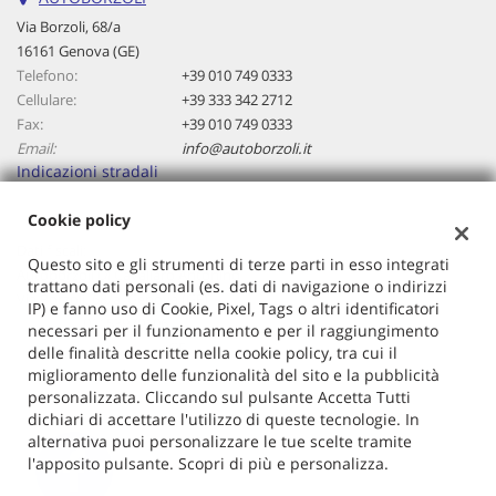
questi
Via Borzoli, 68/a
strumenti
16161 Genova (GE)
di
Telefono:
+39 010 749 0333
tracciamento
Cellulare:
+39 333 342 2712
si
Fax:
+39 010 749 0333
rimanda
Email:
info@autoborzoli.it
alla
Indicazioni stradali
cookie
policy.
Cookie policy
Puoi
rivedere
Dati fiscali:
Questo sito e gli strumenti di terze parti in esso integrati
e
Autoborzoli Di Cavallaro Antonino
trattano dati personali (es. dati di navigazione o indirizzi
modificare
Via Borzoli, 68/a, Genova (GE)
IP) e fanno uso di Cookie, Pixel, Tags o altri identificatori
le
C.F/P.IVA:
01153970106
necessari per il funzionamento e per il raggiungimento
tue
Registro delle imprese:
GE
delle finalità descritte nella cookie policy, tra cui il
scelte
miglioramento delle funzionalità del sito e la pubblicità
in
personalizzata. Cliccando sul pulsante Accetta Tutti
qualsiasi
dichiari di accettare l'utilizzo di queste tecnologie. In
momento.
alternativa puoi personalizzare le tue scelte tramite
l'apposito pulsante. Scopri di più e personalizza.