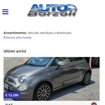
Le
tue
preferenze
di
consenso
Avvertimento:
Veicolo venduto o eliminato.
Il
Ritorna alla home
seguente
pannello
ti
Ultimi arrivi
consente
di
esprimere
le
tue
preferenze
di
consenso
alle
€ 13.200
€
tecnologie
di
FIAT