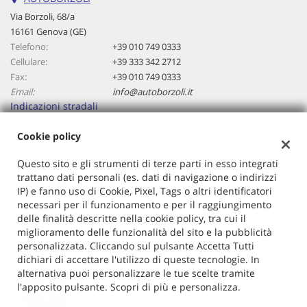
questi
Via Borzoli, 68/a
strumenti
16161 Genova (GE)
di
Telefono:
+39 010 749 0333
tracciamento
Cellulare:
+39 333 342 2712
si
Fax:
+39 010 749 0333
rimanda
Email:
info@autoborzoli.it
alla
Indicazioni stradali
cookie
policy.
Cookie policy
Puoi
rivedere
Dati fiscali:
Questo sito e gli strumenti di terze parti in esso integrati
e
Autoborzoli Di Cavallaro Antonino
trattano dati personali (es. dati di navigazione o indirizzi
modificare
Via Borzoli, 68/a, Genova (GE)
IP) e fanno uso di Cookie, Pixel, Tags o altri identificatori
le
C.F/P.IVA:
01153970106
necessari per il funzionamento e per il raggiungimento
tue
Registro delle imprese:
GE
delle finalità descritte nella cookie policy, tra cui il
scelte
miglioramento delle funzionalità del sito e la pubblicità
in
personalizzata. Cliccando sul pulsante Accetta Tutti
qualsiasi
dichiari di accettare l'utilizzo di queste tecnologie. In
momento.
alternativa puoi personalizzare le tue scelte tramite
l'apposito pulsante. Scopri di più e personalizza.